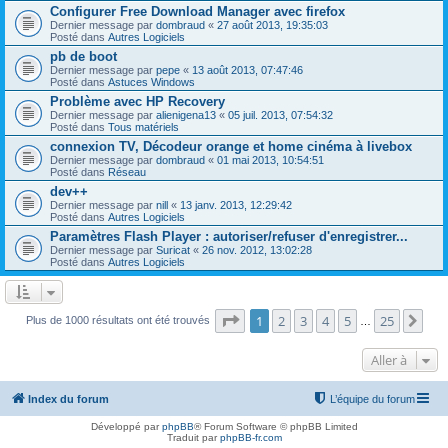
Configurer Free Download Manager avec firefox
Dernier message par
dombraud
«
27 août 2013, 19:35:03
Posté dans
Autres Logiciels
pb de boot
Dernier message par
pepe
«
13 août 2013, 07:47:46
Posté dans
Astuces Windows
Problème avec HP Recovery
Dernier message par
alienigena13
«
05 juil. 2013, 07:54:32
Posté dans
Tous matériels
connexion TV, Décodeur orange et home cinéma à livebox
Dernier message par
dombraud
«
01 mai 2013, 10:54:51
Posté dans
Réseau
dev++
Dernier message par
nill
«
13 janv. 2013, 12:29:42
Posté dans
Autres Logiciels
Paramètres Flash Player : autoriser/refuser d'enregistrer...
Dernier message par
Suricat
«
26 nov. 2012, 13:02:28
Posté dans
Autres Logiciels
Page
1
sur
25
1
2
3
4
5
25
Sui
Plus de 1000 résultats ont été trouvés
…
Aller à
Index du forum
L’équipe du forum
Développé par
phpBB
® Forum Software © phpBB Limited
Traduit par
phpBB-fr.com