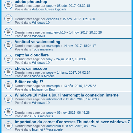
adobe photoshop
Dernier message par
pepe
«
05 déc. 2017, 08:32:18
Posté dans
Astuces Autres logiciels
Dernier message par
cenon33
«
15 nov. 2017, 12:18:30
Posté dans
Windows 10
Dernier message par
matthewoh16
«
14 nov. 2017, 20:26:29
Posté dans
Windows
Ventirad vs watercooling
Dernier message par
marsinph
«
14 nov. 2017, 18:24:17
Posté dans
Tous matériels
captcha cloudflare
Dernier message par
foay
«
24 juil. 2017, 18:03:49
Posté dans
Windows 10
choix camescope
Dernier message par
pepe
«
14 janv. 2017, 07:02:14
Posté dans
Vidéo & Matériel
Editer config !?
Dernier message par
marsinph
«
13 déc. 2016, 18:25:33
Posté dans
Indiquer un Bug
Windows 10 mise a jour interrompt la connexion interne
Dernier message par
mbrialmont
«
13 déc. 2016, 14:30:38
Posté dans
Windows 10
Dernier message par
pepe
«
03 nov. 2016, 06:45:28
Posté dans
Tous matériels
importation du carnet d'adresses Thunderbird avec windows 7
Dernier message par
dombraud
«
28 oct. 2016, 08:27:47
Posté dans
Internet / Messagerie