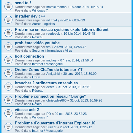
send to !
Dernier message par
mamie techno
«
18 août 2014, 15:18:24
Posté dans
Windows 7
installer dev c++
Dernier message par
nill
«
24 juin 2014, 08:09:29
Posté dans
Autres Logiciels
Prob mise en réseau systeme exploitation différent
Dernier message par
reedeeck
«
10 juin 2014, 10:45:48
Posté dans
Réseau
problème vidéo youtube
Dernier message par
tim
«
20 avr. 2014, 14:58:42
Posté dans
Sécurité informatique / Virus
hort connection
Dernier message par
mickey
«
07 févr. 2014, 21:59:54
Posté dans
Internet / Messagerie
Ordino Zone: Chaîne de tutos sur YT
Dernier message par
AmigaKid
«
30 janv. 2014, 15:30:00
Posté dans
Excel
brancher 2 ordinateurs ensembles
Dernier message par
ceres
«
31 oct. 2013, 19:37:19
Posté dans
Réseau
Problème connection réseau "Orange"
Dernier message par
chrisophie666
«
31 oct. 2013, 10:59:26
Posté dans
Réseau
vitesse usb 2
Dernier message par
FO
«
29 oct. 2013, 23:54:23
Posté dans
Windows 7
Problème d'ouverture d'Internet Explorer 10
Dernier message par
Suricat
«
28 oct. 2013, 12:26:12
Posté dans
Internet / Messagerie