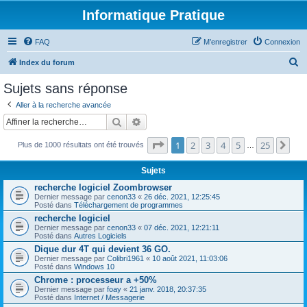
Informatique Pratique
FAQ
M’enregistrer
Connexion
R
Index du forum
e
Sujets sans réponse
c
Aller à la recherche avancée
h
Rechercher
Recherche avancée
e
Page
1
sur
25
1
2
3
4
5
25
Sui
r
Plus de 1000 résultats ont été trouvés
…
c
Sujets
h
recherche logiciel Zoombrowser
e
Dernier message par
cenon33
«
26 déc. 2021, 12:25:45
Posté dans
Téléchargement de programmes
r
recherche logiciel
Dernier message par
cenon33
«
07 déc. 2021, 12:21:11
Posté dans
Autres Logiciels
Dique dur 4T qui devient 36 GO.
Dernier message par
Colibri1961
«
10 août 2021, 11:03:06
Posté dans
Windows 10
Chrome : processeur a +50%
Dernier message par
foay
«
21 janv. 2018, 20:37:35
Posté dans
Internet / Messagerie