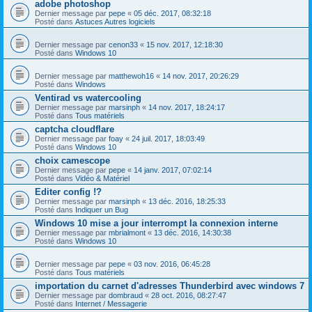
adobe photoshop
Dernier message par
pepe
«
05 déc. 2017, 08:32:18
Posté dans
Astuces Autres logiciels
Dernier message par
cenon33
«
15 nov. 2017, 12:18:30
Posté dans
Windows 10
Dernier message par
matthewoh16
«
14 nov. 2017, 20:26:29
Posté dans
Windows
Ventirad vs watercooling
Dernier message par
marsinph
«
14 nov. 2017, 18:24:17
Posté dans
Tous matériels
captcha cloudflare
Dernier message par
foay
«
24 juil. 2017, 18:03:49
Posté dans
Windows 10
choix camescope
Dernier message par
pepe
«
14 janv. 2017, 07:02:14
Posté dans
Vidéo & Matériel
Editer config !?
Dernier message par
marsinph
«
13 déc. 2016, 18:25:33
Posté dans
Indiquer un Bug
Windows 10 mise a jour interrompt la connexion interne
Dernier message par
mbrialmont
«
13 déc. 2016, 14:30:38
Posté dans
Windows 10
Dernier message par
pepe
«
03 nov. 2016, 06:45:28
Posté dans
Tous matériels
importation du carnet d'adresses Thunderbird avec windows 7
Dernier message par
dombraud
«
28 oct. 2016, 08:27:47
Posté dans
Internet / Messagerie