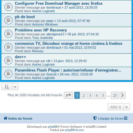
Configurer Free Download Manager avec firefox
Dernier message par
dombraud
«
27 août 2013, 19:35:03
Posté dans
Autres Logiciels
pb de boot
Dernier message par
pepe
«
13 août 2013, 07:47:46
Posté dans
Astuces Windows
Problème avec HP Recovery
Dernier message par
alienigena13
«
05 juil. 2013, 07:54:32
Posté dans
Tous matériels
connexion TV, Décodeur orange et home cinéma à livebox
Dernier message par
dombraud
«
01 mai 2013, 10:54:51
Posté dans
Réseau
dev++
Dernier message par
nill
«
13 janv. 2013, 12:29:42
Posté dans
Autres Logiciels
Paramètres Flash Player : autoriser/refuser d'enregistrer...
Dernier message par
Suricat
«
26 nov. 2012, 13:02:28
Posté dans
Autres Logiciels
Page
1
sur
25
1
2
3
4
5
25
Sui
Plus de 1000 résultats ont été trouvés
…
Aller à
Index du forum
L’équipe du forum
Développé par
phpBB
® Forum Software © phpBB Limited
Traduit par
phpBB-fr.com