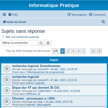
Informatique Pratique
FAQ
M’enregistrer
Connexion
R
Index du forum
e
Sujets sans réponse
c
Aller à la recherche avancée
h
Rechercher
Recherche avancée
e
Page
1
sur
25
1
2
3
4
5
25
Sui
r
Plus de 1000 résultats ont été trouvés
…
c
Sujets
h
recherche logiciel Zoombrowser
e
Dernier message par
cenon33
«
26 déc. 2021, 12:25:45
Posté dans
Téléchargement de programmes
r
recherche logiciel
Dernier message par
cenon33
«
07 déc. 2021, 12:21:11
Posté dans
Autres Logiciels
Dique dur 4T qui devient 36 GO.
Dernier message par
Colibri1961
«
10 août 2021, 11:03:06
Posté dans
Windows 10
Chrome : processeur a +50%
Dernier message par
foay
«
21 janv. 2018, 20:37:35
Posté dans
Internet / Messagerie