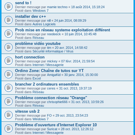
send to !
Dernier message par
mamie techno
«
18 août 2014, 15:18:24
Posté dans
Windows 7
installer dev c++
Dernier message par
nill
«
24 juin 2014, 08:09:29
Posté dans
Autres Logiciels
Prob mise en réseau systeme exploitation différent
Dernier message par
reedeeck
«
10 juin 2014, 10:45:48
Posté dans
Réseau
problème vidéo youtube
Dernier message par
tim
«
20 avr. 2014, 14:58:42
Posté dans
Sécurité informatique / Virus
hort connection
Dernier message par
mickey
«
07 févr. 2014, 21:59:54
Posté dans
Internet / Messagerie
Ordino Zone: Chaîne de tutos sur YT
Dernier message par
AmigaKid
«
30 janv. 2014, 15:30:00
Posté dans
Excel
brancher 2 ordinateurs ensembles
Dernier message par
ceres
«
31 oct. 2013, 19:37:19
Posté dans
Réseau
Problème connection réseau "Orange"
Dernier message par
chrisophie666
«
31 oct. 2013, 10:59:26
Posté dans
Réseau
vitesse usb 2
Dernier message par
FO
«
29 oct. 2013, 23:54:23
Posté dans
Windows 7
Problème d'ouverture d'Internet Explorer 10
Dernier message par
Suricat
«
28 oct. 2013, 12:26:12
Posté dans
Internet / Messagerie