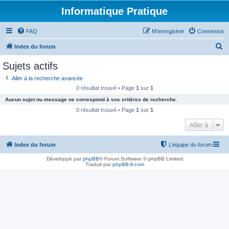
Informatique Pratique
FAQ
M’enregistrer
Connexion
R
Index du forum
e
Sujets actifs
c
Aller à la recherche avancée
h
0 résultat trouvé • Page
1
sur
1
e
Aucun sujet ou message ne correspond à vos critères de recherche.
r
0 résultat trouvé • Page
1
sur
1
c
Aller à
h
e
Index du forum
L’équipe du forum
r
Développé par
phpBB
® Forum Software © phpBB Limited
Traduit par
phpBB-fr.com