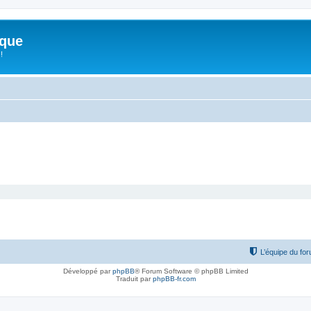
ique
!
L’équipe du fo
Développé par
phpBB
® Forum Software © phpBB Limited
Traduit par
phpBB-fr.com