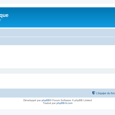
ique
!
L’équipe du fo
Développé par
phpBB
® Forum Software © phpBB Limited
Traduit par
phpBB-fr.com