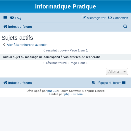
Informatique Pratique
FAQ
M’enregistrer
Connexion
R
Index du forum
e
Sujets actifs
c
Aller à la recherche avancée
h
0 résultat trouvé • Page
1
sur
1
e
Aucun sujet ou message ne correspond à vos critères de recherche.
r
0 résultat trouvé • Page
1
sur
1
c
Aller à
h
e
Index du forum
L’équipe du forum
r
Développé par
phpBB
® Forum Software © phpBB Limited
Traduit par
phpBB-fr.com