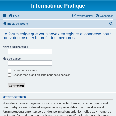
Informatique Pratique
FAQ
M’enregistrer
Connexion
R
Index du forum
e
Le forum exige que vous soyez enregistré et connecté pour
c
pouvoir consulter le profil des membres.
h
Nom d’utilisateur :
e
r
Mot de passe :
c
h
Se souvenir de moi
e
Cacher mon statut en ligne pour cette session
r
M’ENREGISTRER
Vous devez être enregistré pour vous connecter. L’enregistrement ne prend
que quelques secondes et augmente vos possibilités. L’administrateur du
forum peut également accorder des permissions additionnelles aux membres
du forum. Avant de vous enregistrer, assurez-vous d’avoir pris connaissance