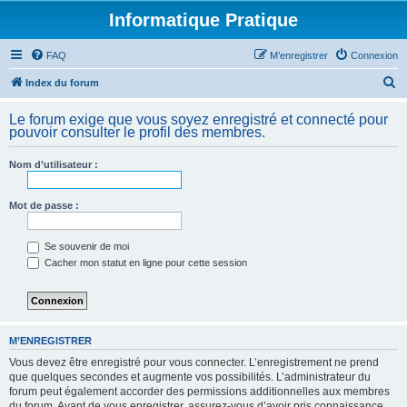
Informatique Pratique
FAQ
M’enregistrer
Connexion
R
Index du forum
e
Le forum exige que vous soyez enregistré et connecté pour
c
pouvoir consulter le profil des membres.
h
Nom d’utilisateur :
e
r
Mot de passe :
c
h
Se souvenir de moi
e
Cacher mon statut en ligne pour cette session
r
M’ENREGISTRER
Vous devez être enregistré pour vous connecter. L’enregistrement ne prend
que quelques secondes et augmente vos possibilités. L’administrateur du
forum peut également accorder des permissions additionnelles aux membres
du forum. Avant de vous enregistrer, assurez-vous d’avoir pris connaissance