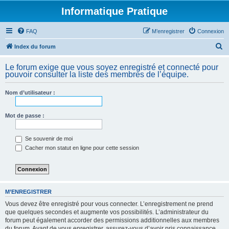
Informatique Pratique
FAQ
M’enregistrer
Connexion
R
Index du forum
e
Le forum exige que vous soyez enregistré et connecté pour
c
pouvoir consulter la liste des membres de l’équipe.
h
Nom d’utilisateur :
e
r
Mot de passe :
c
h
Se souvenir de moi
e
Cacher mon statut en ligne pour cette session
r
M’ENREGISTRER
Vous devez être enregistré pour vous connecter. L’enregistrement ne prend
que quelques secondes et augmente vos possibilités. L’administrateur du
forum peut également accorder des permissions additionnelles aux membres
du forum. Avant de vous enregistrer, assurez-vous d’avoir pris connaissance