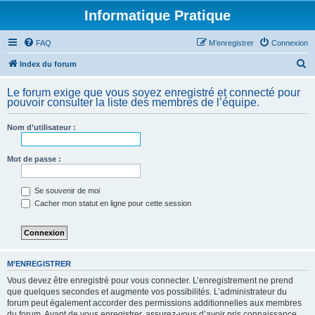
Informatique Pratique
FAQ
M’enregistrer
Connexion
R
Index du forum
e
Le forum exige que vous soyez enregistré et connecté pour
c
pouvoir consulter la liste des membres de l’équipe.
h
Nom d’utilisateur :
e
r
Mot de passe :
c
h
Se souvenir de moi
e
Cacher mon statut en ligne pour cette session
r
M’ENREGISTRER
Vous devez être enregistré pour vous connecter. L’enregistrement ne prend
que quelques secondes et augmente vos possibilités. L’administrateur du
forum peut également accorder des permissions additionnelles aux membres
du forum. Avant de vous enregistrer, assurez-vous d’avoir pris connaissance