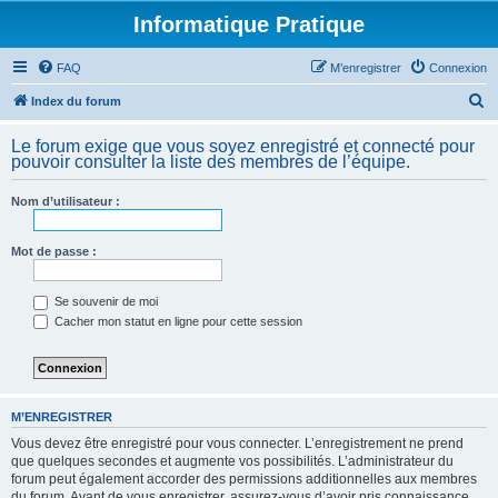
Informatique Pratique
FAQ
M’enregistrer
Connexion
R
Index du forum
e
Le forum exige que vous soyez enregistré et connecté pour
c
pouvoir consulter la liste des membres de l’équipe.
h
Nom d’utilisateur :
e
r
Mot de passe :
c
h
Se souvenir de moi
e
Cacher mon statut en ligne pour cette session
r
M’ENREGISTRER
Vous devez être enregistré pour vous connecter. L’enregistrement ne prend
que quelques secondes et augmente vos possibilités. L’administrateur du
forum peut également accorder des permissions additionnelles aux membres
du forum. Avant de vous enregistrer, assurez-vous d’avoir pris connaissance