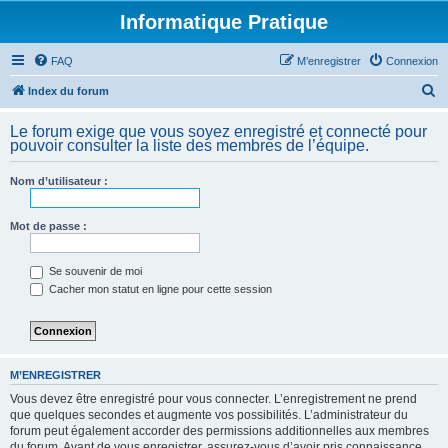
Informatique Pratique
FAQ
M’enregistrer
Connexion
R
Index du forum
e
Le forum exige que vous soyez enregistré et connecté pour
c
pouvoir consulter la liste des membres de l’équipe.
h
Nom d’utilisateur :
e
r
Mot de passe :
c
h
Se souvenir de moi
e
Cacher mon statut en ligne pour cette session
r
M’ENREGISTRER
Vous devez être enregistré pour vous connecter. L’enregistrement ne prend
que quelques secondes et augmente vos possibilités. L’administrateur du
forum peut également accorder des permissions additionnelles aux membres
du forum. Avant de vous enregistrer, assurez-vous d’avoir pris connaissance