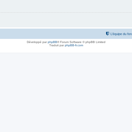
L’équipe du fo
Développé par
phpBB
® Forum Software © phpBB Limited
Traduit par
phpBB-fr.com