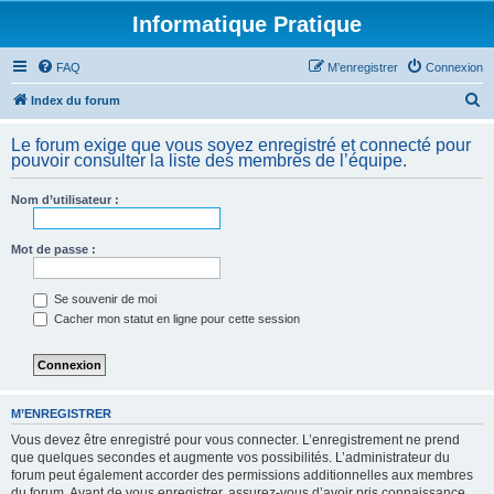
Informatique Pratique
FAQ
M’enregistrer
Connexion
R
Index du forum
e
Le forum exige que vous soyez enregistré et connecté pour
c
pouvoir consulter la liste des membres de l’équipe.
h
Nom d’utilisateur :
e
r
Mot de passe :
c
h
Se souvenir de moi
e
Cacher mon statut en ligne pour cette session
r
M’ENREGISTRER
Vous devez être enregistré pour vous connecter. L’enregistrement ne prend
que quelques secondes et augmente vos possibilités. L’administrateur du
forum peut également accorder des permissions additionnelles aux membres
du forum. Avant de vous enregistrer, assurez-vous d’avoir pris connaissance