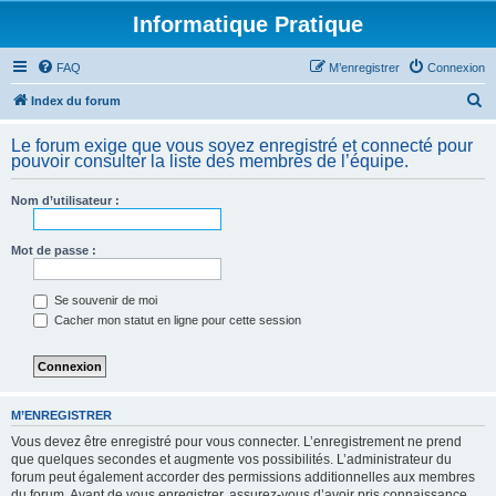
Informatique Pratique
FAQ
M’enregistrer
Connexion
R
Index du forum
e
Le forum exige que vous soyez enregistré et connecté pour
c
pouvoir consulter la liste des membres de l’équipe.
h
Nom d’utilisateur :
e
r
Mot de passe :
c
h
Se souvenir de moi
e
Cacher mon statut en ligne pour cette session
r
M’ENREGISTRER
Vous devez être enregistré pour vous connecter. L’enregistrement ne prend
que quelques secondes et augmente vos possibilités. L’administrateur du
forum peut également accorder des permissions additionnelles aux membres
du forum. Avant de vous enregistrer, assurez-vous d’avoir pris connaissance