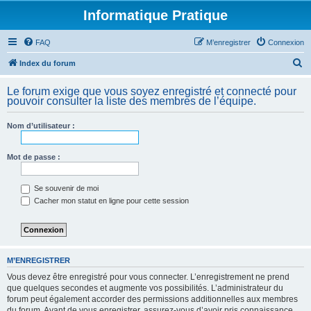
Informatique Pratique
FAQ
M’enregistrer
Connexion
R
Index du forum
e
Le forum exige que vous soyez enregistré et connecté pour
c
pouvoir consulter la liste des membres de l’équipe.
h
Nom d’utilisateur :
e
r
Mot de passe :
c
h
Se souvenir de moi
e
Cacher mon statut en ligne pour cette session
r
M’ENREGISTRER
Vous devez être enregistré pour vous connecter. L’enregistrement ne prend
que quelques secondes et augmente vos possibilités. L’administrateur du
forum peut également accorder des permissions additionnelles aux membres
du forum. Avant de vous enregistrer, assurez-vous d’avoir pris connaissance