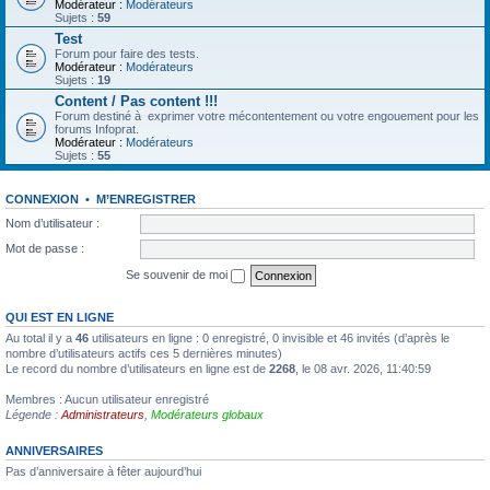
Modérateur :
Modérateurs
Sujets :
59
Test
Forum pour faire des tests.
Modérateur :
Modérateurs
Sujets :
19
Content / Pas content !!!
Forum destiné à exprimer votre mécontentement ou votre engouement pour les
forums Infoprat.
Modérateur :
Modérateurs
Sujets :
55
CONNEXION
•
M’ENREGISTRER
Nom d’utilisateur :
Mot de passe :
Se souvenir de moi
QUI EST EN LIGNE
Au total il y a
46
utilisateurs en ligne : 0 enregistré, 0 invisible et 46 invités (d’après le
nombre d’utilisateurs actifs ces 5 dernières minutes)
Le record du nombre d’utilisateurs en ligne est de
2268
, le 08 avr. 2026, 11:40:59
Membres : Aucun utilisateur enregistré
Légende :
Administrateurs
,
Modérateurs globaux
ANNIVERSAIRES
Pas d’anniversaire à fêter aujourd’hui