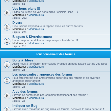
Modérateur :
Modérateurs
Sujets :
81
Vos bons plans !!!
Faites-nous part de vos bons plans (logiciels, liens, ...)
Modérateur :
Modérateurs
Sujets :
203
Divers
Discussions n'ayant aucun rapport avec les autres forums.
Modérateur :
Modérateurs
Sujets :
271
Blagues & Divertissement
Un forum pour se détendre un peu après tant d'effort !!!
Modérateur :
Modérateurs
Sujets :
115
Fonctionnement des forums
Boite à Idées
Aidez nous à améliorer Informatique Pratique en nous faisant part de vos idées.
Modérateur :
Modérateurs
Sujets :
26
Les nouveautés / annonces des forums
Pour être informé des améliorations apportées aux forums et de diverses
annonces importantes!!!
Modérateur :
Modérateurs
Sujets :
23
Aide des forums
Si vous ne comprenez pas comment fonctionnent ces forums !!!
Modérateur :
Modérateurs
Sujets :
33
Indiquer un Bug
Si vous avez remarqué un bug dans les forums, décrivez-le dans ce forum !!!