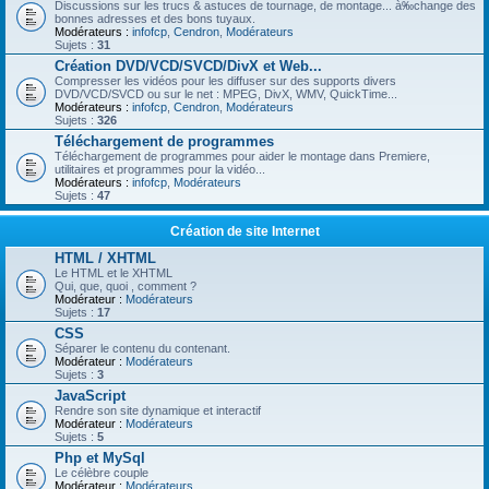
Discussions sur les trucs & astuces de tournage, de montage... à‰change des
bonnes adresses et des bons tuyaux.
Modérateurs :
infofcp
,
Cendron
,
Modérateurs
Sujets :
31
Création DVD/VCD/SVCD/DivX et Web...
Compresser les vidéos pour les diffuser sur des supports divers
DVD/VCD/SVCD ou sur le net : MPEG, DivX, WMV, QuickTime...
Modérateurs :
infofcp
,
Cendron
,
Modérateurs
Sujets :
326
Téléchargement de programmes
Téléchargement de programmes pour aider le montage dans Premiere,
utilitaires et programmes pour la vidéo...
Modérateurs :
infofcp
,
Modérateurs
Sujets :
47
Création de site Internet
HTML / XHTML
Le HTML et le XHTML
Qui, que, quoi , comment ?
Modérateur :
Modérateurs
Sujets :
17
CSS
Séparer le contenu du contenant.
Modérateur :
Modérateurs
Sujets :
3
JavaScript
Rendre son site dynamique et interactif
Modérateur :
Modérateurs
Sujets :
5
Php et MySql
Le célèbre couple
Modérateur :
Modérateurs