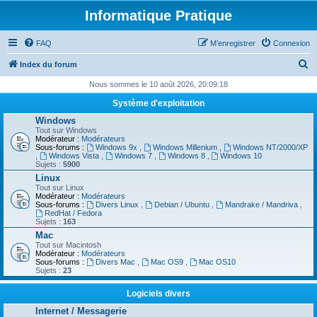
Informatique Pratique
FAQ
M’enregistrer
Connexion
R
Index du forum
e
Nous sommes le 10 août 2026, 20:09:18
c
Système d'exploitation
h
Windows
Tout sur Windows
e
Modérateur :
Modérateurs
Sous-forums :
Windows 9x
,
Windows Millenium
,
Windows NT/2000/XP
r
,
Windows Vista
,
Windows 7
,
Windows 8
,
Windows 10
Sujets :
5900
c
Linux
h
Tout sur Linux
Modérateur :
Modérateurs
e
Sous-forums :
Divers Linux
,
Debian / Ubuntu
,
Mandrake / Mandriva
,
RedHat / Fedora
r
Sujets :
163
Mac
Tout sur Macintosh
Modérateur :
Modérateurs
Sous-forums :
Divers Mac
,
Mac OS9
,
Mac OS10
Sujets :
23
Logiciels divers
Internet / Messagerie