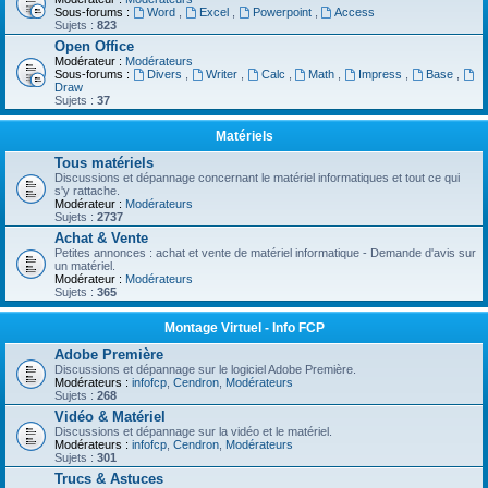
Sous-forums :
Word
,
Excel
,
Powerpoint
,
Access
Sujets :
823
Open Office
Modérateur :
Modérateurs
Sous-forums :
Divers
,
Writer
,
Calc
,
Math
,
Impress
,
Base
,
Draw
Sujets :
37
Matériels
Tous matériels
Discussions et dépannage concernant le matériel informatiques et tout ce qui
s'y rattache.
Modérateur :
Modérateurs
Sujets :
2737
Achat & Vente
Petites annonces : achat et vente de matériel informatique - Demande d'avis sur
un matériel.
Modérateur :
Modérateurs
Sujets :
365
Montage Virtuel - Info FCP
Adobe Première
Discussions et dépannage sur le logiciel Adobe Première.
Modérateurs :
infofcp
,
Cendron
,
Modérateurs
Sujets :
268
Vidéo & Matériel
Discussions et dépannage sur la vidéo et le matériel.
Modérateurs :
infofcp
,
Cendron
,
Modérateurs
Sujets :
301
Trucs & Astuces