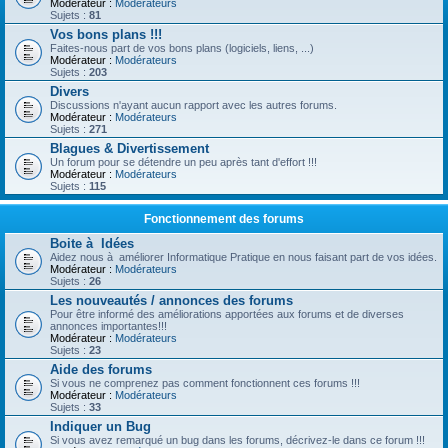
Modérateur :
Modérateurs
Sujets :
81
Vos bons plans !!!
Faites-nous part de vos bons plans (logiciels, liens, ...)
Modérateur :
Modérateurs
Sujets :
203
Divers
Discussions n'ayant aucun rapport avec les autres forums.
Modérateur :
Modérateurs
Sujets :
271
Blagues & Divertissement
Un forum pour se détendre un peu après tant d'effort !!!
Modérateur :
Modérateurs
Sujets :
115
Fonctionnement des forums
Boite à Idées
Aidez nous à améliorer Informatique Pratique en nous faisant part de vos idées.
Modérateur :
Modérateurs
Sujets :
26
Les nouveautés / annonces des forums
Pour être informé des améliorations apportées aux forums et de diverses
annonces importantes!!!
Modérateur :
Modérateurs
Sujets :
23
Aide des forums
Si vous ne comprenez pas comment fonctionnent ces forums !!!
Modérateur :
Modérateurs
Sujets :
33
Indiquer un Bug
Si vous avez remarqué un bug dans les forums, décrivez-le dans ce forum !!!