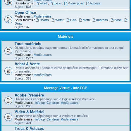
Sous-forums :
Word
,
Excel
,
Powerpoint
,
Access
Sujets :
823
Open Office
Modérateur :
Modérateurs
Sous-forums :
Divers
,
Writer
,
Calc
,
Math
,
Impress
,
Base
,
Draw
Sujets :
37
Matériels
Tous matériels
Discussions et dépannage concernant le matériel informatiques et tout ce qui
s'y rattache.
Modérateur :
Modérateurs
Sujets :
2737
Achat & Vente
Petites annonces : achat et vente de matériel informatique - Demande d'avis sur
un matériel.
Modérateur :
Modérateurs
Sujets :
365
Montage Virtuel - Info FCP
Adobe Première
Discussions et dépannage sur le logiciel Adobe Première.
Modérateurs :
infofcp
,
Cendron
,
Modérateurs
Sujets :
268
Vidéo & Matériel
Discussions et dépannage sur la vidéo et le matériel.
Modérateurs :
infofcp
,
Cendron
,
Modérateurs
Sujets :
301
Trucs & Astuces