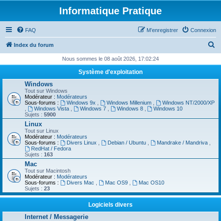
Informatique Pratique
FAQ
M’enregistrer
Connexion
R
Index du forum
e
Nous sommes le 08 août 2026, 17:02:24
c
Système d'exploitation
h
Windows
Tout sur Windows
e
Modérateur :
Modérateurs
Sous-forums :
Windows 9x
,
Windows Millenium
,
Windows NT/2000/XP
r
,
Windows Vista
,
Windows 7
,
Windows 8
,
Windows 10
Sujets :
5900
c
Linux
h
Tout sur Linux
Modérateur :
Modérateurs
e
Sous-forums :
Divers Linux
,
Debian / Ubuntu
,
Mandrake / Mandriva
,
RedHat / Fedora
r
Sujets :
163
Mac
Tout sur Macintosh
Modérateur :
Modérateurs
Sous-forums :
Divers Mac
,
Mac OS9
,
Mac OS10
Sujets :
23
Logiciels divers
Internet / Messagerie