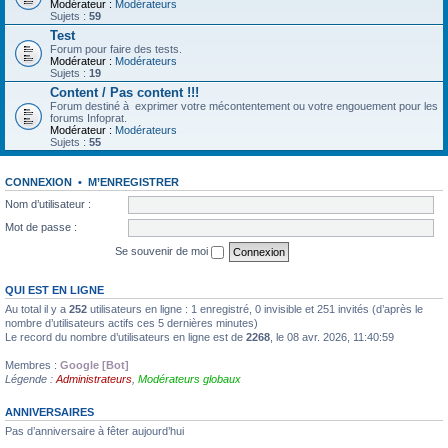
Modérateur :
Modérateurs
Sujets :
59
Test
Forum pour faire des tests.
Modérateur :
Modérateurs
Sujets :
19
Content / Pas content !!!
Forum destiné à exprimer votre mécontentement ou votre engouement pour les
forums Infoprat.
Modérateur :
Modérateurs
Sujets :
55
CONNEXION
•
M’ENREGISTRER
Nom d’utilisateur :
Mot de passe :
Se souvenir de moi
QUI EST EN LIGNE
Au total il y a
252
utilisateurs en ligne : 1 enregistré, 0 invisible et 251 invités (d’après le
nombre d’utilisateurs actifs ces 5 dernières minutes)
Le record du nombre d’utilisateurs en ligne est de
2268
, le 08 avr. 2026, 11:40:59
Membres :
Google [Bot]
Légende :
Administrateurs
,
Modérateurs globaux
ANNIVERSAIRES
Pas d’anniversaire à fêter aujourd’hui