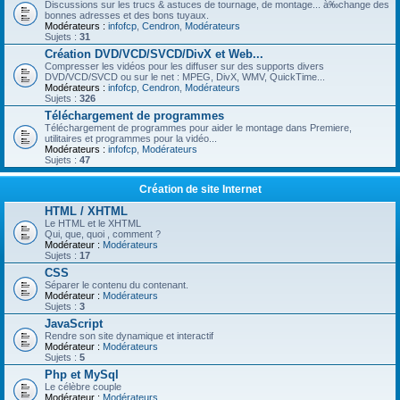
Discussions sur les trucs & astuces de tournage, de montage... à‰change des
bonnes adresses et des bons tuyaux.
Modérateurs :
infofcp
,
Cendron
,
Modérateurs
Sujets :
31
Création DVD/VCD/SVCD/DivX et Web...
Compresser les vidéos pour les diffuser sur des supports divers
DVD/VCD/SVCD ou sur le net : MPEG, DivX, WMV, QuickTime...
Modérateurs :
infofcp
,
Cendron
,
Modérateurs
Sujets :
326
Téléchargement de programmes
Téléchargement de programmes pour aider le montage dans Premiere,
utilitaires et programmes pour la vidéo...
Modérateurs :
infofcp
,
Modérateurs
Sujets :
47
Création de site Internet
HTML / XHTML
Le HTML et le XHTML
Qui, que, quoi , comment ?
Modérateur :
Modérateurs
Sujets :
17
CSS
Séparer le contenu du contenant.
Modérateur :
Modérateurs
Sujets :
3
JavaScript
Rendre son site dynamique et interactif
Modérateur :
Modérateurs
Sujets :
5
Php et MySql
Le célèbre couple
Modérateur :
Modérateurs