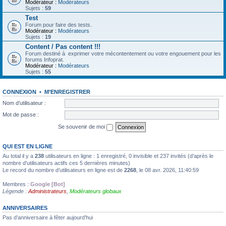
Modérateur :
Modérateurs
Sujets :
59
Test
Forum pour faire des tests.
Modérateur :
Modérateurs
Sujets :
19
Content / Pas content !!!
Forum destiné à exprimer votre mécontentement ou votre engouement pour les
forums Infoprat.
Modérateur :
Modérateurs
Sujets :
55
CONNEXION
•
M’ENREGISTRER
Nom d’utilisateur :
Mot de passe :
Se souvenir de moi
QUI EST EN LIGNE
Au total il y a
238
utilisateurs en ligne : 1 enregistré, 0 invisible et 237 invités (d’après le
nombre d’utilisateurs actifs ces 5 dernières minutes)
Le record du nombre d’utilisateurs en ligne est de
2268
, le 08 avr. 2026, 11:40:59
Membres :
Google [Bot]
Légende :
Administrateurs
,
Modérateurs globaux
ANNIVERSAIRES
Pas d’anniversaire à fêter aujourd’hui