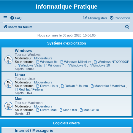
Informatique Pratique
FAQ
M’enregistrer
Connexion
R
Index du forum
e
Nous sommes le 08 août 2026, 15:06:05
c
Système d'exploitation
h
Windows
Tout sur Windows
e
Modérateur :
Modérateurs
Sous-forums :
Windows 9x
,
Windows Millenium
,
Windows NT/2000/XP
r
,
Windows Vista
,
Windows 7
,
Windows 8
,
Windows 10
Sujets :
5900
c
Linux
h
Tout sur Linux
Modérateur :
Modérateurs
e
Sous-forums :
Divers Linux
,
Debian / Ubuntu
,
Mandrake / Mandriva
,
RedHat / Fedora
r
Sujets :
163
Mac
Tout sur Macintosh
Modérateur :
Modérateurs
Sous-forums :
Divers Mac
,
Mac OS9
,
Mac OS10
Sujets :
23
Logiciels divers
Internet / Messagerie