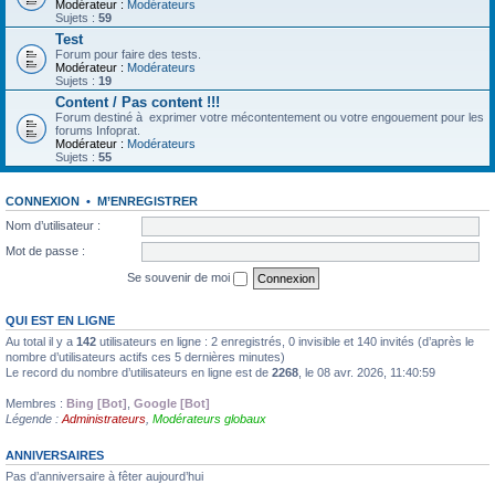
Modérateur :
Modérateurs
Sujets :
59
Test
Forum pour faire des tests.
Modérateur :
Modérateurs
Sujets :
19
Content / Pas content !!!
Forum destiné à exprimer votre mécontentement ou votre engouement pour les
forums Infoprat.
Modérateur :
Modérateurs
Sujets :
55
CONNEXION
•
M’ENREGISTRER
Nom d’utilisateur :
Mot de passe :
Se souvenir de moi
QUI EST EN LIGNE
Au total il y a
142
utilisateurs en ligne : 2 enregistrés, 0 invisible et 140 invités (d’après le
nombre d’utilisateurs actifs ces 5 dernières minutes)
Le record du nombre d’utilisateurs en ligne est de
2268
, le 08 avr. 2026, 11:40:59
Membres :
Bing [Bot]
,
Google [Bot]
Légende :
Administrateurs
,
Modérateurs globaux
ANNIVERSAIRES
Pas d’anniversaire à fêter aujourd’hui