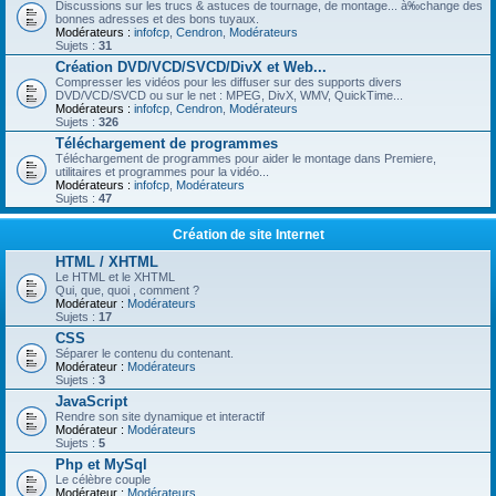
Discussions sur les trucs & astuces de tournage, de montage... à‰change des
bonnes adresses et des bons tuyaux.
Modérateurs :
infofcp
,
Cendron
,
Modérateurs
Sujets :
31
Création DVD/VCD/SVCD/DivX et Web...
Compresser les vidéos pour les diffuser sur des supports divers
DVD/VCD/SVCD ou sur le net : MPEG, DivX, WMV, QuickTime...
Modérateurs :
infofcp
,
Cendron
,
Modérateurs
Sujets :
326
Téléchargement de programmes
Téléchargement de programmes pour aider le montage dans Premiere,
utilitaires et programmes pour la vidéo...
Modérateurs :
infofcp
,
Modérateurs
Sujets :
47
Création de site Internet
HTML / XHTML
Le HTML et le XHTML
Qui, que, quoi , comment ?
Modérateur :
Modérateurs
Sujets :
17
CSS
Séparer le contenu du contenant.
Modérateur :
Modérateurs
Sujets :
3
JavaScript
Rendre son site dynamique et interactif
Modérateur :
Modérateurs
Sujets :
5
Php et MySql
Le célèbre couple
Modérateur :
Modérateurs