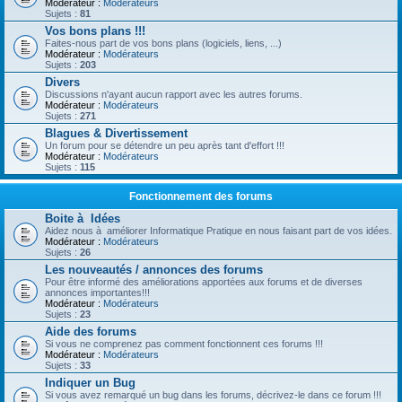
Modérateur :
Modérateurs
Sujets :
81
Vos bons plans !!!
Faites-nous part de vos bons plans (logiciels, liens, ...)
Modérateur :
Modérateurs
Sujets :
203
Divers
Discussions n'ayant aucun rapport avec les autres forums.
Modérateur :
Modérateurs
Sujets :
271
Blagues & Divertissement
Un forum pour se détendre un peu après tant d'effort !!!
Modérateur :
Modérateurs
Sujets :
115
Fonctionnement des forums
Boite à Idées
Aidez nous à améliorer Informatique Pratique en nous faisant part de vos idées.
Modérateur :
Modérateurs
Sujets :
26
Les nouveautés / annonces des forums
Pour être informé des améliorations apportées aux forums et de diverses
annonces importantes!!!
Modérateur :
Modérateurs
Sujets :
23
Aide des forums
Si vous ne comprenez pas comment fonctionnent ces forums !!!
Modérateur :
Modérateurs
Sujets :
33
Indiquer un Bug
Si vous avez remarqué un bug dans les forums, décrivez-le dans ce forum !!!