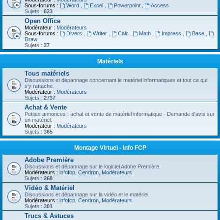
Sous-forums :
Word
,
Excel
,
Powerpoint
,
Access
Sujets :
823
Open Office
Modérateur :
Modérateurs
Sous-forums :
Divers
,
Writer
,
Calc
,
Math
,
Impress
,
Base
,
Draw
Sujets :
37
Matériels
Tous matériels
Discussions et dépannage concernant le matériel informatiques et tout ce qui
s'y rattache.
Modérateur :
Modérateurs
Sujets :
2737
Achat & Vente
Petites annonces : achat et vente de matériel informatique - Demande d'avis sur
un matériel.
Modérateur :
Modérateurs
Sujets :
365
Montage Virtuel - Info FCP
Adobe Première
Discussions et dépannage sur le logiciel Adobe Première.
Modérateurs :
infofcp
,
Cendron
,
Modérateurs
Sujets :
268
Vidéo & Matériel
Discussions et dépannage sur la vidéo et le matériel.
Modérateurs :
infofcp
,
Cendron
,
Modérateurs
Sujets :
301
Trucs & Astuces