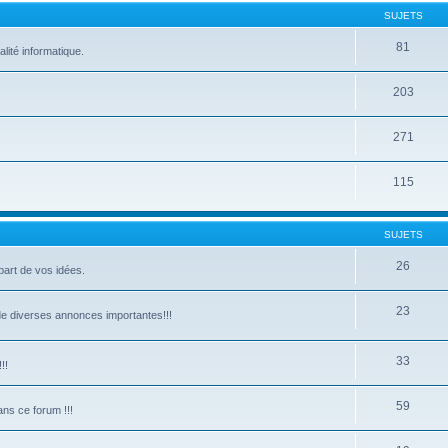
SUJETS
81
lité informatique.
203
271
115
SUJETS
26
part de vos idées.
23
de diverses annonces importantes!!!
33
!!
59
ns ce forum !!!