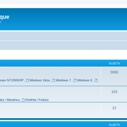
ique
!
SUJETS
5900
dows NT/2000/XP
,
Windows Vista
,
Windows 7
,
Windows 8
,
163
ke / Mandriva
,
RedHat / Fedora
23
SUJETS