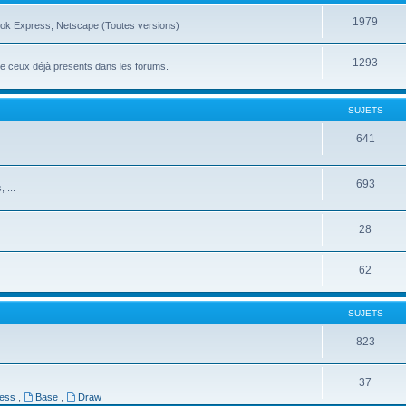
1979
ook Express, Netscape (Toutes versions)
1293
ue ceux déjà presents dans les forums.
SUJETS
641
693
 ...
28
62
SUJETS
823
37
ress
,
Base
,
Draw