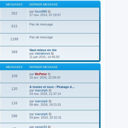
e
e
MESSAGES
DERNIER MESSAGE
r
n
V
par
Itson888
i
352
o
27 nov. 2014, 07:19:57
e
i
r
r
m
Pas de message
l
e
615
e
s
d
s
e
a
Pas de message
r
1199
g
n
e
i
e
Vaut-mieux en rire
369
r
V
par
mbrialmont
m
o
11 juin 2015, 14:45:50
e
i
s
r
s
l
MESSAGES
DERNIER MESSAGE
a
e
g
V
d
par
McPeter
109
e
o
e
15 avr. 2016, 22:59:43
i
r
r
n
A toutes et tous : Piratage d…
l
i
120
V
par
marsinph
e
e
o
24 nov. 2018, 21:37:14
d
r
i
e
m
r
V
par
marsinph
r
e
116
l
o
09 déc. 2018, 19:21:01
n
s
e
i
i
s
d
r
e
a
V
par
marsinph
e
l
r
g
286
o
03 janv. 2019, 20:32:31
r
e
m
e
i
n
d
e
r
i
e
s
V
par
cenon33
l
e