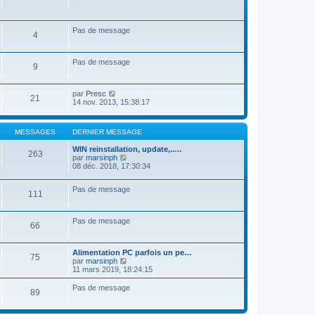
r
n
i
Pas de message
e
4
r
m
e
Pas de message
s
9
s
a
g
V
par
Presc
21
e
o
14 nov. 2013, 15:38:17
i
r
l
MESSAGES
DERNIER MESSAGE
e
d
WIN reinstallation, update,..…
e
263
V
par
marsinph
r
o
08 déc. 2018, 17:30:34
n
i
i
r
e
Pas de message
l
111
r
e
m
d
e
e
s
Pas de message
r
66
s
n
a
i
g
e
Alimentation PC parfois un pe…
e
75
r
V
par
marsinph
m
o
11 mars 2019, 18:24:15
e
i
s
r
Pas de message
89
s
l
a
e
g
d