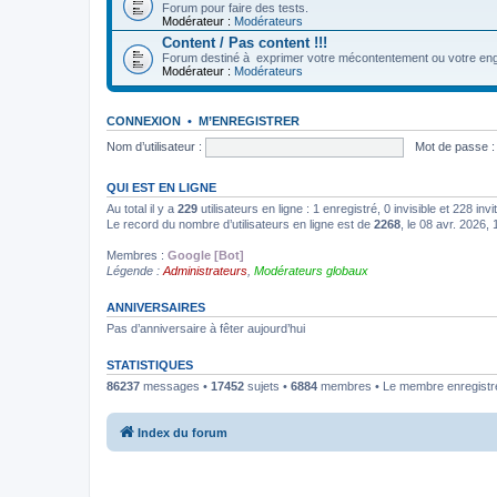
Forum pour faire des tests.
Modérateur :
Modérateurs
Content / Pas content !!!
Forum destiné à exprimer votre mécontentement ou votre eng
Modérateur :
Modérateurs
CONNEXION
•
M’ENREGISTRER
Nom d’utilisateur :
Mot de passe :
QUI EST EN LIGNE
Au total il y a
229
utilisateurs en ligne : 1 enregistré, 0 invisible et 228 in
Le record du nombre d’utilisateurs en ligne est de
2268
, le 08 avr. 2026,
Membres :
Google [Bot]
Légende :
Administrateurs
,
Modérateurs globaux
ANNIVERSAIRES
Pas d’anniversaire à fêter aujourd’hui
STATISTIQUES
86237
messages •
17452
sujets •
6884
membres • Le membre enregistré 
Index du forum