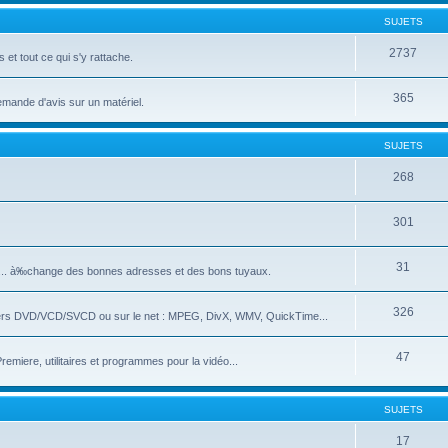
SUJETS
2737
et tout ce qui s'y rattache.
365
emande d'avis sur un matériel.
SUJETS
268
301
31
e... à‰change des bonnes adresses et des bons tuyaux.
326
ivers DVD/VCD/SVCD ou sur le net : MPEG, DivX, WMV, QuickTime...
47
iere, utilitaires et programmes pour la vidéo...
SUJETS
17