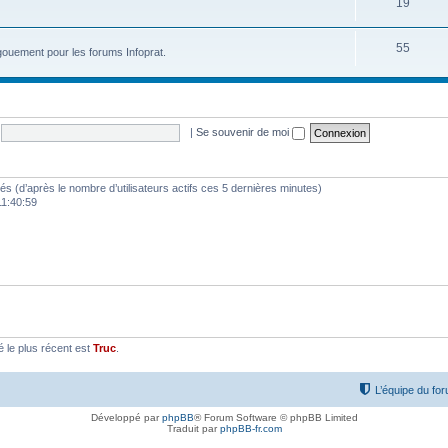
19
55
ouement pour les forums Infoprat.
|
Se souvenir de moi
vités (d’après le nombre d’utilisateurs actifs ces 5 dernières minutes)
 11:40:59
le plus récent est
Truc
.
L’équipe du fo
Développé par
phpBB
® Forum Software © phpBB Limited
Traduit par
phpBB-fr.com