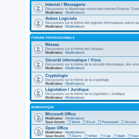
Internet / Messagerie
Discussions et dépannage concernant Internet Explorer, Outl
Modérateur :
Modérateurs
Autres Logiciels
Discussions sur le thème des logiciels informatiques autres q
Modérateur :
Modérateurs
FORUMS PROFESSIONNELS
Réseau
Discussions sur le thème des réseaux.
Modérateur :
Modérateurs
Sécurité informatique / Virus
Discussions sur le thème de la sécurité informatique, des virus,
Modérateur :
Modérateurs
Cryptologie
Discussions sur le thème de la cryptologie.
Modérateur :
Modérateurs
Législation / Juridique
Discussions sur le thème de la Législation / Juridique.
Modérateur :
Modérateurs
BUREAUTIQUE
Microsoft Office
Modérateur :
Modérateurs
Sous-forums :
Word
,
Excel
,
Powerpoint
,
Access
Open Office
Modérateur :
Modérateurs
Sous-forums :
Divers
,
Writer
,
Calc
,
Math
,
Imp