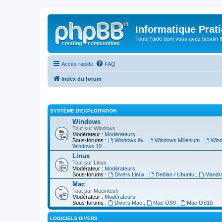
Informatique Prat
Toute l'aide dont vous avez besoin !!
Accès rapide
FAQ
Index du forum
SYSTÈME D'EXPLOITATION
Windows
Tout sur Windows
Modérateur :
Modérateurs
Sous-forums :
Windows 9x
,
Windows Millenium
,
Win
Windows 10
Linux
Tout sur Linux
Modérateur :
Modérateurs
Sous-forums :
Divers Linux
,
Debian / Ubuntu
,
Mandra
Mac
Tout sur Macintosh
Modérateur :
Modérateurs
Sous-forums :
Divers Mac
,
Mac OS9
,
Mac OS10
LOGICIELS DIVERS