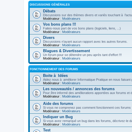
DISCUSSIONS GÉNÉRALES
Débats
Discussions sur des thèmes divers et variés touchant à l'actua
Modérateur :
Modérateurs
Vos bons plans !!!
Faites-nous part de vos bons plans (logiciels, liens, ...)
Modérateur :
Modérateurs
Divers
Discussions n'ayant aucun rapport avec les autres forums.
Modérateur :
Modérateurs
Blagues & Divertissement
Un forum pour se détendre un peu après tant d'effort !!!
Modérateur :
Modérateurs
FONCTIONNEMENT DES FORUMS
Boite à Idées
Aidez nous à améliorer Informatique Pratique en nous faisant 
Modérateur :
Modérateurs
Les nouveautés / annonces des forums
Pour être informé des améliorations apportées aux forums et 
Modérateur :
Modérateurs
Aide des forums
Si vous ne comprenez pas comment fonctionnent ces forums !
Modérateur :
Modérateurs
Indiquer un Bug
Si vous avez remarqué un bug dans les forums, décrivez-le da
Modérateur :
Modérateurs
Test