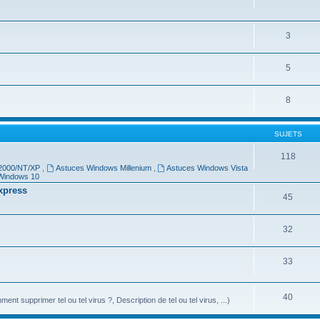
3
5
8
SUJETS
118
 2000/NT/XP
,
Astuces Windows Millenium
,
Astuces Windows Vista
Windows 10
Express
45
32
33
40
ment supprimer tel ou tel virus ?, Description de tel ou tel virus, ...)