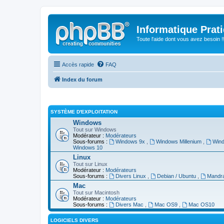
Informatique Prat
Toute l'aide dont vous avez besoin !!
Accès rapide
FAQ
Index du forum
SYSTÈME D'EXPLOITATION
Windows
Tout sur Windows
Modérateur :
Modérateurs
Sous-forums :
Windows 9x
,
Windows Millenium
,
Win
Windows 10
Linux
Tout sur Linux
Modérateur :
Modérateurs
Sous-forums :
Divers Linux
,
Debian / Ubuntu
,
Mandra
Mac
Tout sur Macintosh
Modérateur :
Modérateurs
Sous-forums :
Divers Mac
,
Mac OS9
,
Mac OS10
LOGICIELS DIVERS