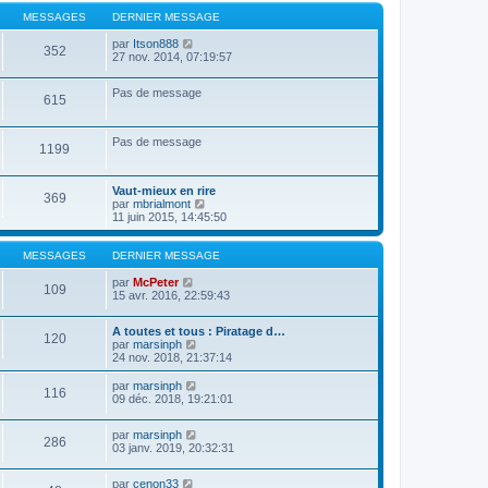
e
e
MESSAGES
DERNIER MESSAGE
r
n
V
par
Itson888
i
352
o
27 nov. 2014, 07:19:57
e
i
r
r
m
Pas de message
l
e
615
e
s
d
s
e
a
Pas de message
r
1199
g
n
e
i
e
Vaut-mieux en rire
369
r
V
par
mbrialmont
m
o
11 juin 2015, 14:45:50
e
i
s
r
s
l
MESSAGES
DERNIER MESSAGE
a
e
g
V
d
par
McPeter
109
e
o
e
15 avr. 2016, 22:59:43
i
r
r
n
A toutes et tous : Piratage d…
l
i
120
V
par
marsinph
e
e
o
24 nov. 2018, 21:37:14
d
r
i
e
m
r
V
par
marsinph
r
e
116
l
o
09 déc. 2018, 19:21:01
n
s
e
i
i
s
d
r
e
a
V
par
marsinph
e
l
r
g
286
o
03 janv. 2019, 20:32:31
r
e
m
e
i
n
d
e
r
i
e
s
V
par
cenon33
l
e