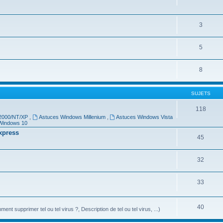
3
5
8
SUJETS
118
 2000/NT/XP
,
Astuces Windows Millenium
,
Astuces Windows Vista
Windows 10
Express
45
32
33
40
ment supprimer tel ou tel virus ?, Description de tel ou tel virus, ...)