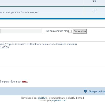
19
55
ouement pour les forums Infoprat.
|
Se souvenir de moi
nvités (d’après le nombre d’utilisateurs actifs ces 5 dernières minutes)
 11:40:59
le plus récent est
Truc
.
L’équipe du fo
Développé par
phpBB
® Forum Software © phpBB Limited
Traduit par
phpBB-fr.com