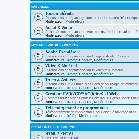
MATÉRIELS
Tous matériels
Discussions et dépannage concernant le matériel informatiques 
Modérateur :
Modérateurs
Achat & Vente
Petites annonces : achat et vente de matériel informatique - D
Modérateur :
Modérateurs
MONTAGE VIRTUEL - INFO FCP
Adobe Première
Discussions et dépannage sur le logiciel Adobe Première.
Modérateurs :
infofcp
,
Cendron
,
Modérateurs
Vidéo & Matériel
Discussions et dépannage sur la vidéo et le matériel.
Modérateurs :
infofcp
,
Cendron
,
Modérateurs
Trucs & Astuces
Discussions sur les trucs & astuces de tournage, de montag
Modérateurs :
infofcp
,
Cendron
,
Modérateurs
Création DVD/VCD/SVCD/DivX et Web...
Compresser les vidéos pour les diffuser sur des supports d
Modérateurs :
infofcp
,
Cendron
,
Modérateurs
Téléchargement de programmes
Téléchargement de programmes pour aider le montage dans Prem
Modérateurs :
infofcp
,
Modérateurs
CRÉATION DE SITE INTERNET
HTML / XHTML
Le HTML et le XHTML