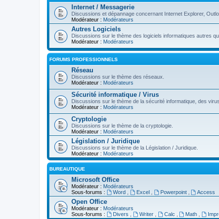
Internet / Messagerie
Discussions et dépannage concernant Internet Explorer, Outl
Modérateur :
Modérateurs
Autres Logiciels
Discussions sur le thème des logiciels informatiques autres q
Modérateur :
Modérateurs
FORUMS PROFESSIONNELS
Réseau
Discussions sur le thème des réseaux.
Modérateur :
Modérateurs
Sécurité informatique / Virus
Discussions sur le thème de la sécurité informatique, des virus,
Modérateur :
Modérateurs
Cryptologie
Discussions sur le thème de la cryptologie.
Modérateur :
Modérateurs
Législation / Juridique
Discussions sur le thème de la Législation / Juridique.
Modérateur :
Modérateurs
BUREAUTIQUE
Microsoft Office
Modérateur :
Modérateurs
Sous-forums :
Word
,
Excel
,
Powerpoint
,
Access
Open Office
Modérateur :
Modérateurs
Sous-forums :
Divers
,
Writer
,
Calc
,
Math
,
Imp