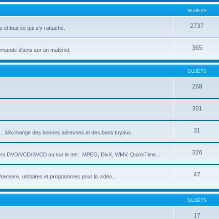
SUJETS
2737
et tout ce qui s'y rattache.
365
emande d'avis sur un matériel.
SUJETS
268
301
31
e... à‰change des bonnes adresses et des bons tuyaux.
326
ivers DVD/VCD/SVCD ou sur le net : MPEG, DivX, WMV, QuickTime...
47
iere, utilitaires et programmes pour la vidéo...
SUJETS
17