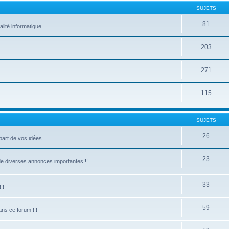
SUJETS
81
lité informatique.
203
271
115
SUJETS
26
part de vos idées.
23
de diverses annonces importantes!!!
33
!!
59
ns ce forum !!!