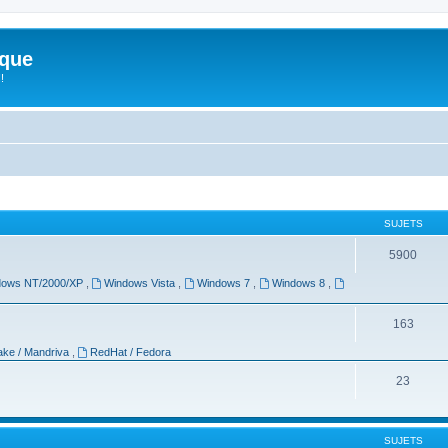
ique
!
SUJETS
5900
dows NT/2000/XP
,
Windows Vista
,
Windows 7
,
Windows 8
,
163
ke / Mandriva
,
RedHat / Fedora
23
SUJETS