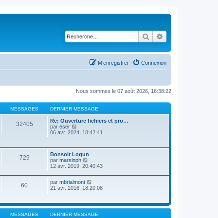
Rechercher
Recherche avancé
M’enregistrer
Connexion
Nous sommes le 07 août 2026, 16:38:22
MESSAGES
DERNIER MESSAGE
Re: Ouverture fichiers et pro…
32405
V
par
eser
o
06 avr. 2024, 18:42:41
i
r
l
Bonsoir Logun
e
729
V
par
marsinph
d
o
12 avr. 2019, 20:40:43
e
i
r
r
n
V
par
mbrialmont
l
i
60
o
21 avr. 2016, 18:20:08
e
e
i
d
r
r
e
m
l
r
e
e
n
s
MESSAGES
DERNIER MESSAGE
d