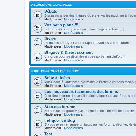
DISCUSSIONS GÉNÉRALES
Débats
Discussions sur des thèmes divers et variés touchant à l'actua
Modérateur :
Modérateurs
Vos bons plans !!!
Faites-nous part de vos bons plans (logiciels, liens, ...)
Modérateur :
Modérateurs
Divers
Discussions n'ayant aucun rapport avec les autres forums.
Modérateur :
Modérateurs
Blagues & Divertissement
Un forum pour se détendre un peu après tant d'effort !!!
Modérateur :
Modérateurs
FONCTIONNEMENT DES FORUMS
Boite à Idées
Aidez nous à améliorer Informatique Pratique en nous faisant 
Modérateur :
Modérateurs
Les nouveautés / annonces des forums
Pour être informé des améliorations apportées aux forums et 
Modérateur :
Modérateurs
Aide des forums
Si vous ne comprenez pas comment fonctionnent ces forums !
Modérateur :
Modérateurs
Indiquer un Bug
Si vous avez remarqué un bug dans les forums, décrivez-le da
Modérateur :
Modérateurs
Test