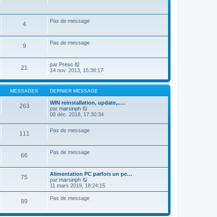
r
n
i
Pas de message
e
4
r
m
e
Pas de message
s
9
s
a
g
V
par
Presc
21
e
o
14 nov. 2013, 15:38:17
i
r
l
MESSAGES
DERNIER MESSAGE
e
d
WIN reinstallation, update,..…
e
263
V
par
marsinph
r
o
08 déc. 2018, 17:30:34
n
i
i
r
e
Pas de message
l
111
r
e
m
d
e
e
s
Pas de message
r
66
s
n
a
i
g
e
Alimentation PC parfois un pe…
e
75
r
V
par
marsinph
m
o
11 mars 2019, 18:24:15
e
i
s
r
Pas de message
89
s
l
a
e
g
d