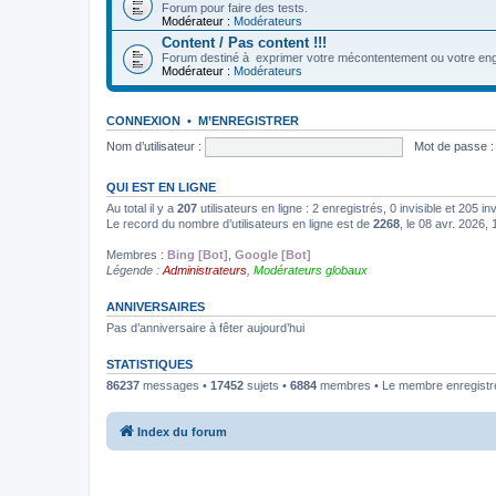
Forum pour faire des tests.
Modérateur :
Modérateurs
Content / Pas content !!!
Forum destiné à exprimer votre mécontentement ou votre eng
Modérateur :
Modérateurs
CONNEXION
•
M’ENREGISTRER
Nom d’utilisateur :
Mot de passe :
QUI EST EN LIGNE
Au total il y a
207
utilisateurs en ligne : 2 enregistrés, 0 invisible et 205 i
Le record du nombre d’utilisateurs en ligne est de
2268
, le 08 avr. 2026,
Membres :
Bing [Bot]
,
Google [Bot]
Légende :
Administrateurs
,
Modérateurs globaux
ANNIVERSAIRES
Pas d’anniversaire à fêter aujourd’hui
STATISTIQUES
86237
messages •
17452
sujets •
6884
membres • Le membre enregistré 
Index du forum