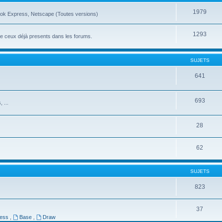
1979
ook Express, Netscape (Toutes versions)
1293
ue ceux déjà presents dans les forums.
SUJETS
641
693
 ...
28
62
SUJETS
823
37
ress
,
Base
,
Draw