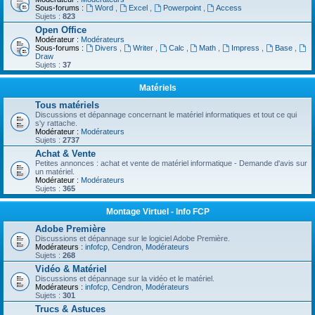
Sous-forums :
Word
,
Excel
,
Powerpoint
,
Access
Sujets :
823
Open Office
Modérateur :
Modérateurs
Sous-forums :
Divers
,
Writer
,
Calc
,
Math
,
Impress
,
Base
,
Draw
Sujets :
37
Matériels
Tous matériels
Discussions et dépannage concernant le matériel informatiques et tout ce qui
s'y rattache.
Modérateur :
Modérateurs
Sujets :
2737
Achat & Vente
Petites annonces : achat et vente de matériel informatique - Demande d'avis sur
un matériel.
Modérateur :
Modérateurs
Sujets :
365
Montage Virtuel - Info FCP
Adobe Première
Discussions et dépannage sur le logiciel Adobe Première.
Modérateurs :
infofcp
,
Cendron
,
Modérateurs
Sujets :
268
Vidéo & Matériel
Discussions et dépannage sur la vidéo et le matériel.
Modérateurs :
infofcp
,
Cendron
,
Modérateurs
Sujets :
301
Trucs & Astuces