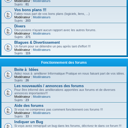
Modérateur :
Modérateurs
Sujets :
81
Vos bons plans !!!
Faites-nous part de vos bons plans (logiciels, liens, ...)
Modérateur :
Modérateurs
Sujets :
203
Divers
Discussions n'ayant aucun rapport avec les autres forums.
Modérateur :
Modérateurs
Sujets :
271
Blagues & Divertissement
Un forum pour se détendre un peu après tant d'effort !!!
Modérateur :
Modérateurs
Sujets :
115
Fonctionnement des forums
Boite à Idées
Aidez nous à améliorer Informatique Pratique en nous faisant part de vos idées.
Modérateur :
Modérateurs
Sujets :
26
Les nouveautés / annonces des forums
Pour être informé des améliorations apportées aux forums et de diverses
annonces importantes!!!
Modérateur :
Modérateurs
Sujets :
23
Aide des forums
Si vous ne comprenez pas comment fonctionnent ces forums !!!
Modérateur :
Modérateurs
Sujets :
33
Indiquer un Bug
Si vous avez remarqué un bug dans les forums, décrivez-le dans ce forum !!!