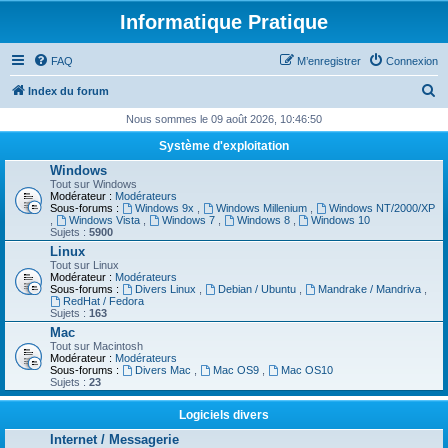
Informatique Pratique
FAQ
M’enregistrer
Connexion
R
Index du forum
e
Nous sommes le 09 août 2026, 10:46:50
c
Système d'exploitation
h
Windows
Tout sur Windows
e
Modérateur :
Modérateurs
Sous-forums :
Windows 9x
,
Windows Millenium
,
Windows NT/2000/XP
r
,
Windows Vista
,
Windows 7
,
Windows 8
,
Windows 10
Sujets :
5900
c
Linux
h
Tout sur Linux
Modérateur :
Modérateurs
e
Sous-forums :
Divers Linux
,
Debian / Ubuntu
,
Mandrake / Mandriva
,
RedHat / Fedora
r
Sujets :
163
Mac
Tout sur Macintosh
Modérateur :
Modérateurs
Sous-forums :
Divers Mac
,
Mac OS9
,
Mac OS10
Sujets :
23
Logiciels divers
Internet / Messagerie