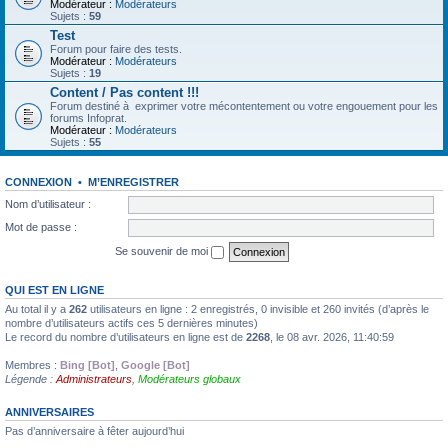
Modérateur :
Modérateurs
Sujets :
59
Test
Forum pour faire des tests.
Modérateur :
Modérateurs
Sujets :
19
Content / Pas content !!!
Forum destiné à exprimer votre mécontentement ou votre engouement pour les
forums Infoprat.
Modérateur :
Modérateurs
Sujets :
55
CONNEXION
•
M’ENREGISTRER
Nom d’utilisateur :
Mot de passe :
Se souvenir de moi
QUI EST EN LIGNE
Au total il y a
262
utilisateurs en ligne : 2 enregistrés, 0 invisible et 260 invités (d’après le
nombre d’utilisateurs actifs ces 5 dernières minutes)
Le record du nombre d’utilisateurs en ligne est de
2268
, le 08 avr. 2026, 11:40:59
Membres :
Bing [Bot]
,
Google [Bot]
Légende :
Administrateurs
,
Modérateurs globaux
ANNIVERSAIRES
Pas d’anniversaire à fêter aujourd’hui