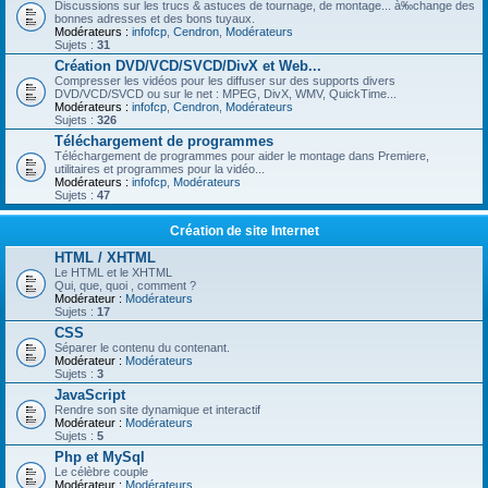
Discussions sur les trucs & astuces de tournage, de montage... à‰change des
bonnes adresses et des bons tuyaux.
Modérateurs :
infofcp
,
Cendron
,
Modérateurs
Sujets :
31
Création DVD/VCD/SVCD/DivX et Web...
Compresser les vidéos pour les diffuser sur des supports divers
DVD/VCD/SVCD ou sur le net : MPEG, DivX, WMV, QuickTime...
Modérateurs :
infofcp
,
Cendron
,
Modérateurs
Sujets :
326
Téléchargement de programmes
Téléchargement de programmes pour aider le montage dans Premiere,
utilitaires et programmes pour la vidéo...
Modérateurs :
infofcp
,
Modérateurs
Sujets :
47
Création de site Internet
HTML / XHTML
Le HTML et le XHTML
Qui, que, quoi , comment ?
Modérateur :
Modérateurs
Sujets :
17
CSS
Séparer le contenu du contenant.
Modérateur :
Modérateurs
Sujets :
3
JavaScript
Rendre son site dynamique et interactif
Modérateur :
Modérateurs
Sujets :
5
Php et MySql
Le célèbre couple
Modérateur :
Modérateurs