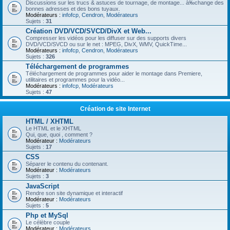
Discussions sur les trucs & astuces de tournage, de montage... à‰change des
bonnes adresses et des bons tuyaux.
Modérateurs :
infofcp
,
Cendron
,
Modérateurs
Sujets :
31
Création DVD/VCD/SVCD/DivX et Web...
Compresser les vidéos pour les diffuser sur des supports divers
DVD/VCD/SVCD ou sur le net : MPEG, DivX, WMV, QuickTime...
Modérateurs :
infofcp
,
Cendron
,
Modérateurs
Sujets :
326
Téléchargement de programmes
Téléchargement de programmes pour aider le montage dans Premiere,
utilitaires et programmes pour la vidéo...
Modérateurs :
infofcp
,
Modérateurs
Sujets :
47
Création de site Internet
HTML / XHTML
Le HTML et le XHTML
Qui, que, quoi , comment ?
Modérateur :
Modérateurs
Sujets :
17
CSS
Séparer le contenu du contenant.
Modérateur :
Modérateurs
Sujets :
3
JavaScript
Rendre son site dynamique et interactif
Modérateur :
Modérateurs
Sujets :
5
Php et MySql
Le célèbre couple
Modérateur :
Modérateurs