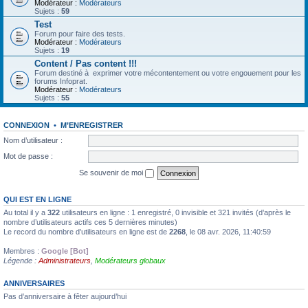
Modérateur :
Modérateurs
Sujets :
59
Test
Forum pour faire des tests.
Modérateur :
Modérateurs
Sujets :
19
Content / Pas content !!!
Forum destiné à exprimer votre mécontentement ou votre engouement pour les
forums Infoprat.
Modérateur :
Modérateurs
Sujets :
55
CONNEXION
•
M’ENREGISTRER
Nom d’utilisateur :
Mot de passe :
Se souvenir de moi
QUI EST EN LIGNE
Au total il y a
322
utilisateurs en ligne : 1 enregistré, 0 invisible et 321 invités (d’après le
nombre d’utilisateurs actifs ces 5 dernières minutes)
Le record du nombre d’utilisateurs en ligne est de
2268
, le 08 avr. 2026, 11:40:59
Membres :
Google [Bot]
Légende :
Administrateurs
,
Modérateurs globaux
ANNIVERSAIRES
Pas d’anniversaire à fêter aujourd’hui