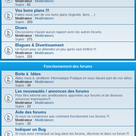
Modérateur :
Modérateurs
Sujets :
81
Vos bons plans !!!
Faites-nous part de vos bons plans (logiciels, liens, ...)
Modérateur :
Modérateurs
Sujets :
203
Divers
Discussions n'ayant aucun rapport avec les autres forums.
Modérateur :
Modérateurs
Sujets :
271
Blagues & Divertissement
Un forum pour se détendre un peu après tant d'effort !!!
Modérateur :
Modérateurs
Sujets :
115
Fonctionnement des forums
Boite à Idées
Aidez nous à améliorer Informatique Pratique en nous faisant part de vos idées.
Modérateur :
Modérateurs
Sujets :
26
Les nouveautés / annonces des forums
Pour être informé des améliorations apportées aux forums et de diverses
annonces importantes!!!
Modérateur :
Modérateurs
Sujets :
23
Aide des forums
Si vous ne comprenez pas comment fonctionnent ces forums !!!
Modérateur :
Modérateurs
Sujets :
33
Indiquer un Bug
Si vous avez remarqué un bug dans les forums, décrivez-le dans ce forum !!!