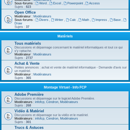
Sous-forums :
Word
,
Excel
,
Powerpoint
,
Access
Sujets :
823
Open Office
Modérateur :
Modérateurs
Sous-forums :
Divers
,
Writer
,
Calc
,
Math
,
Impress
,
Base
,
Draw
Sujets :
37
Matériels
Tous matériels
Discussions et dépannage concernant le matériel informatiques et tout ce qui
s'y rattache.
Modérateur :
Modérateurs
Sujets :
2737
Achat & Vente
Petites annonces : achat et vente de matériel informatique - Demande d'avis sur
un matériel.
Modérateur :
Modérateurs
Sujets :
365
Montage Virtuel - Info FCP
Adobe Première
Discussions et dépannage sur le logiciel Adobe Première.
Modérateurs :
infofcp
,
Cendron
,
Modérateurs
Sujets :
268
Vidéo & Matériel
Discussions et dépannage sur la vidéo et le matériel.
Modérateurs :
infofcp
,
Cendron
,
Modérateurs
Sujets :
301
Trucs & Astuces