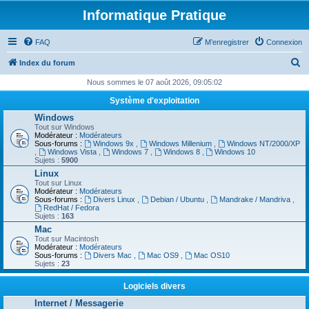
Informatique Pratique
FAQ
M’enregistrer
Connexion
R
Index du forum
e
Nous sommes le 07 août 2026, 09:05:02
c
Système d'exploitation
h
Windows
Tout sur Windows
e
Modérateur :
Modérateurs
Sous-forums :
Windows 9x
,
Windows Millenium
,
Windows NT/2000/XP
r
,
Windows Vista
,
Windows 7
,
Windows 8
,
Windows 10
Sujets :
5900
c
Linux
h
Tout sur Linux
Modérateur :
Modérateurs
e
Sous-forums :
Divers Linux
,
Debian / Ubuntu
,
Mandrake / Mandriva
,
RedHat / Fedora
r
Sujets :
163
Mac
Tout sur Macintosh
Modérateur :
Modérateurs
Sous-forums :
Divers Mac
,
Mac OS9
,
Mac OS10
Sujets :
23
Logiciels divers
Internet / Messagerie