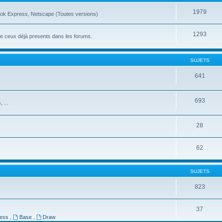
1979
ook Express, Netscape (Toutes versions)
1293
ue ceux déjà presents dans les forums.
SUJETS
641
693
 ...
28
62
SUJETS
823
37
ress
,
Base
,
Draw