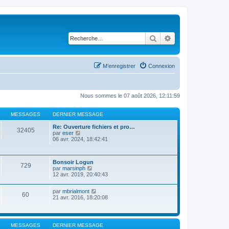
Rechercher
Recherche avancé
M’enregistrer
Connexion
Nous sommes le 07 août 2026, 12:11:59
MESSAGES
DERNIER MESSAGE
Re: Ouverture fichiers et pro…
32405
V
par
eser
o
06 avr. 2024, 18:42:41
i
r
l
Bonsoir Logun
e
729
V
par
marsinph
d
o
12 avr. 2019, 20:40:43
e
i
r
r
n
V
par
mbrialmont
l
i
60
o
21 avr. 2016, 18:20:08
e
e
i
d
r
r
e
m
l
r
e
e
n
s
MESSAGES
DERNIER MESSAGE
d