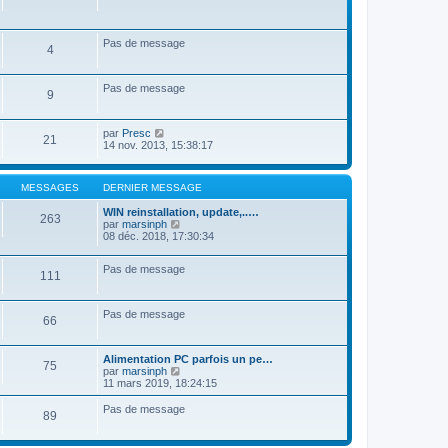
r
n
i
Pas de message
e
4
r
m
e
Pas de message
s
9
s
a
g
V
par
Presc
21
e
o
14 nov. 2013, 15:38:17
i
r
l
MESSAGES
DERNIER MESSAGE
e
d
WIN reinstallation, update,..…
e
263
V
par
marsinph
r
o
08 déc. 2018, 17:30:34
n
i
i
r
e
Pas de message
l
111
r
e
m
d
e
e
s
Pas de message
r
66
s
n
a
i
g
e
Alimentation PC parfois un pe…
e
75
r
V
par
marsinph
m
o
11 mars 2019, 18:24:15
e
i
s
r
Pas de message
89
s
l
a
e
g
d