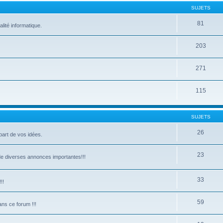
SUJETS
81
lité informatique.
203
271
115
SUJETS
26
part de vos idées.
23
de diverses annonces importantes!!!
33
!!
59
ns ce forum !!!