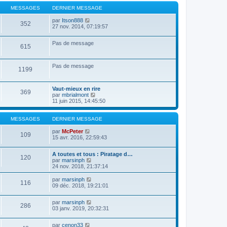
e
e
MESSAGES
DERNIER MESSAGE
r
n
V
par
Itson888
i
352
o
27 nov. 2014, 07:19:57
e
i
r
r
m
Pas de message
l
e
615
e
s
d
s
e
a
Pas de message
r
1199
g
n
e
i
e
Vaut-mieux en rire
369
r
V
par
mbrialmont
m
o
11 juin 2015, 14:45:50
e
i
s
r
s
l
MESSAGES
DERNIER MESSAGE
a
e
g
V
d
par
McPeter
109
e
o
e
15 avr. 2016, 22:59:43
i
r
r
n
A toutes et tous : Piratage d…
l
i
120
V
par
marsinph
e
e
o
24 nov. 2018, 21:37:14
d
r
i
e
m
r
V
par
marsinph
r
e
116
l
o
09 déc. 2018, 19:21:01
n
s
e
i
i
s
d
r
e
a
V
par
marsinph
e
l
r
g
286
o
03 janv. 2019, 20:32:31
r
e
m
e
i
n
d
e
r
i
e
s
V
par
cenon33
l
e