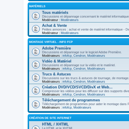
MATÉRIELS
Tous matériels
Discussions et dépannage concernant le matériel informatiques 
Modérateur :
Modérateurs
Achat & Vente
Petites annonces : achat et vente de matériel informatique - D
Modérateur :
Modérateurs
MONTAGE VIRTUEL - INFO FCP
Adobe Première
Discussions et dépannage sur le logiciel Adobe Première.
Modérateurs :
infofcp
,
Cendron
,
Modérateurs
Vidéo & Matériel
Discussions et dépannage sur la vidéo et le matériel.
Modérateurs :
infofcp
,
Cendron
,
Modérateurs
Trucs & Astuces
Discussions sur les trucs & astuces de tournage, de montag
Modérateurs :
infofcp
,
Cendron
,
Modérateurs
Création DVD/VCD/SVCD/DivX et Web...
Compresser les vidéos pour les diffuser sur des supports d
Modérateurs :
infofcp
,
Cendron
,
Modérateurs
Téléchargement de programmes
Téléchargement de programmes pour aider le montage dans Prem
Modérateurs :
infofcp
,
Modérateurs
CRÉATION DE SITE INTERNET
HTML / XHTML
Le HTML et le XHTML