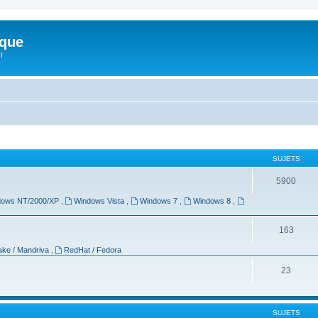
ique
!
SUJETS
5900
dows NT/2000/XP
,
Windows Vista
,
Windows 7
,
Windows 8
,
163
ke / Mandriva
,
RedHat / Fedora
23
SUJETS