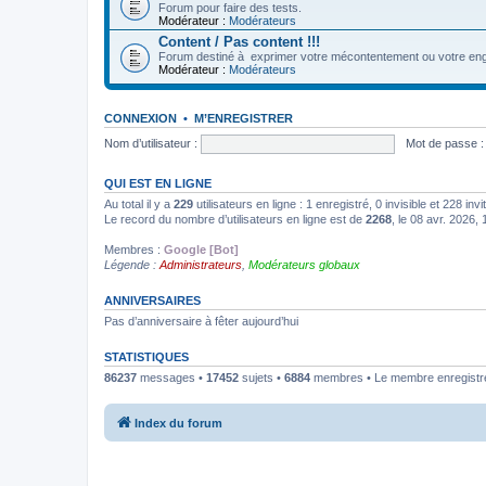
Forum pour faire des tests.
Modérateur :
Modérateurs
Content / Pas content !!!
Forum destiné à exprimer votre mécontentement ou votre eng
Modérateur :
Modérateurs
CONNEXION
•
M’ENREGISTRER
Nom d’utilisateur :
Mot de passe :
QUI EST EN LIGNE
Au total il y a
229
utilisateurs en ligne : 1 enregistré, 0 invisible et 228 in
Le record du nombre d’utilisateurs en ligne est de
2268
, le 08 avr. 2026,
Membres :
Google [Bot]
Légende :
Administrateurs
,
Modérateurs globaux
ANNIVERSAIRES
Pas d’anniversaire à fêter aujourd’hui
STATISTIQUES
86237
messages •
17452
sujets •
6884
membres • Le membre enregistré 
Index du forum