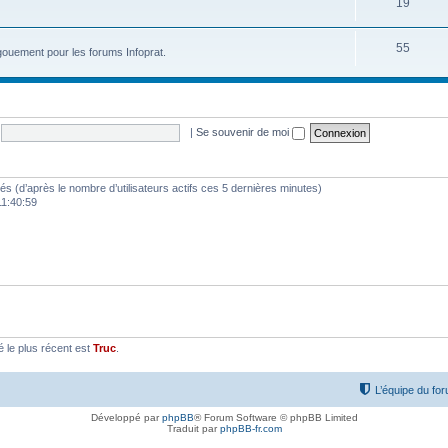
19
55
ouement pour les forums Infoprat.
|
Se souvenir de moi
vités (d’après le nombre d’utilisateurs actifs ces 5 dernières minutes)
 11:40:59
le plus récent est
Truc
.
L’équipe du fo
Développé par
phpBB
® Forum Software © phpBB Limited
Traduit par
phpBB-fr.com