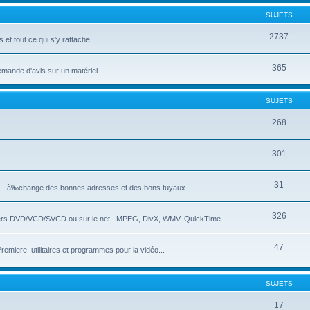
SUJETS
2737
et tout ce qui s'y rattache.
365
emande d'avis sur un matériel.
SUJETS
268
301
31
e... à‰change des bonnes adresses et des bons tuyaux.
326
ivers DVD/VCD/SVCD ou sur le net : MPEG, DivX, WMV, QuickTime...
47
iere, utilitaires et programmes pour la vidéo...
SUJETS
17