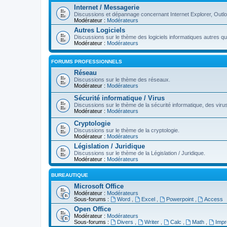
Internet / Messagerie
Discussions et dépannage concernant Internet Explorer, Outl
Modérateur :
Modérateurs
Autres Logiciels
Discussions sur le thème des logiciels informatiques autres q
Modérateur :
Modérateurs
FORUMS PROFESSIONNELS
Réseau
Discussions sur le thème des réseaux.
Modérateur :
Modérateurs
Sécurité informatique / Virus
Discussions sur le thème de la sécurité informatique, des virus,
Modérateur :
Modérateurs
Cryptologie
Discussions sur le thème de la cryptologie.
Modérateur :
Modérateurs
Législation / Juridique
Discussions sur le thème de la Législation / Juridique.
Modérateur :
Modérateurs
BUREAUTIQUE
Microsoft Office
Modérateur :
Modérateurs
Sous-forums :
Word
,
Excel
,
Powerpoint
,
Access
Open Office
Modérateur :
Modérateurs
Sous-forums :
Divers
,
Writer
,
Calc
,
Math
,
Imp