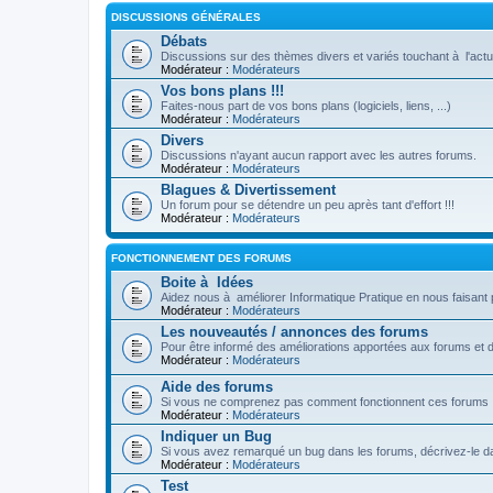
DISCUSSIONS GÉNÉRALES
Débats
Discussions sur des thèmes divers et variés touchant à l'actua
Modérateur :
Modérateurs
Vos bons plans !!!
Faites-nous part de vos bons plans (logiciels, liens, ...)
Modérateur :
Modérateurs
Divers
Discussions n'ayant aucun rapport avec les autres forums.
Modérateur :
Modérateurs
Blagues & Divertissement
Un forum pour se détendre un peu après tant d'effort !!!
Modérateur :
Modérateurs
FONCTIONNEMENT DES FORUMS
Boite à Idées
Aidez nous à améliorer Informatique Pratique en nous faisant 
Modérateur :
Modérateurs
Les nouveautés / annonces des forums
Pour être informé des améliorations apportées aux forums et 
Modérateur :
Modérateurs
Aide des forums
Si vous ne comprenez pas comment fonctionnent ces forums !
Modérateur :
Modérateurs
Indiquer un Bug
Si vous avez remarqué un bug dans les forums, décrivez-le da
Modérateur :
Modérateurs
Test