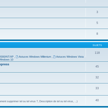
3
5
8
SUJETS
118
 2000/NT/XP
,
Astuces Windows Millenium
,
Astuces Windows Vista
Windows 10
Express
45
32
33
40
ment supprimer tel ou tel virus ?, Description de tel ou tel virus, ...)