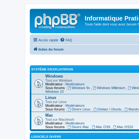
Informatique Prat
Toute l'aide dont vous avez besoin !!
Accès rapide
FAQ
Index du forum
SYSTÈME D'EXPLOITATION
Windows
Tout sur Windows
Modérateur :
Modérateurs
Sous-forums :
Windows 9x
,
Windows Millenium
,
Win
Windows 10
Linux
Tout sur Linux
Modérateur :
Modérateurs
Sous-forums :
Divers Linux
,
Debian / Ubuntu
,
Mandra
Mac
Tout sur Macintosh
Modérateur :
Modérateurs
Sous-forums :
Divers Mac
,
Mac OS9
,
Mac OS10
LOGICIELS DIVERS