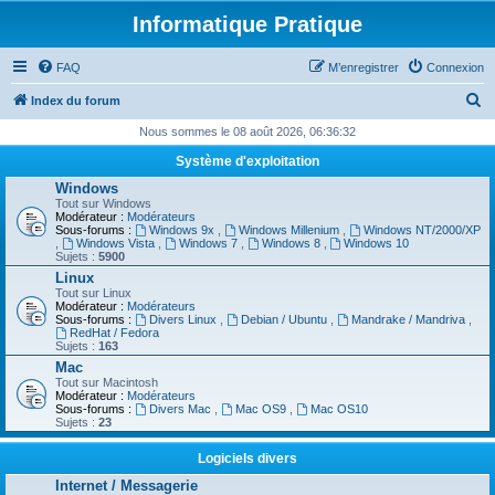
Informatique Pratique
FAQ
M’enregistrer
Connexion
R
Index du forum
e
Nous sommes le 08 août 2026, 06:36:32
c
Système d'exploitation
h
Windows
Tout sur Windows
e
Modérateur :
Modérateurs
Sous-forums :
Windows 9x
,
Windows Millenium
,
Windows NT/2000/XP
r
,
Windows Vista
,
Windows 7
,
Windows 8
,
Windows 10
Sujets :
5900
c
Linux
h
Tout sur Linux
Modérateur :
Modérateurs
e
Sous-forums :
Divers Linux
,
Debian / Ubuntu
,
Mandrake / Mandriva
,
RedHat / Fedora
r
Sujets :
163
Mac
Tout sur Macintosh
Modérateur :
Modérateurs
Sous-forums :
Divers Mac
,
Mac OS9
,
Mac OS10
Sujets :
23
Logiciels divers
Internet / Messagerie