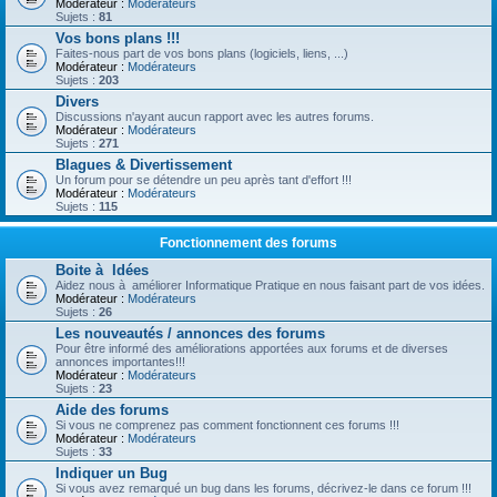
Modérateur :
Modérateurs
Sujets :
81
Vos bons plans !!!
Faites-nous part de vos bons plans (logiciels, liens, ...)
Modérateur :
Modérateurs
Sujets :
203
Divers
Discussions n'ayant aucun rapport avec les autres forums.
Modérateur :
Modérateurs
Sujets :
271
Blagues & Divertissement
Un forum pour se détendre un peu après tant d'effort !!!
Modérateur :
Modérateurs
Sujets :
115
Fonctionnement des forums
Boite à Idées
Aidez nous à améliorer Informatique Pratique en nous faisant part de vos idées.
Modérateur :
Modérateurs
Sujets :
26
Les nouveautés / annonces des forums
Pour être informé des améliorations apportées aux forums et de diverses
annonces importantes!!!
Modérateur :
Modérateurs
Sujets :
23
Aide des forums
Si vous ne comprenez pas comment fonctionnent ces forums !!!
Modérateur :
Modérateurs
Sujets :
33
Indiquer un Bug
Si vous avez remarqué un bug dans les forums, décrivez-le dans ce forum !!!