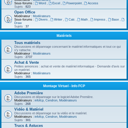
Sous-forums :
Word
,
Excel
,
Powerpoint
,
Access
Sujets :
823
Open Office
Modérateur :
Modérateurs
Sous-forums :
Divers
,
Writer
,
Calc
,
Math
,
Impress
,
Base
,
Draw
Sujets :
37
Matériels
Tous matériels
Discussions et dépannage concernant le matériel informatiques et tout ce qui
s'y rattache.
Modérateur :
Modérateurs
Sujets :
2737
Achat & Vente
Petites annonces : achat et vente de matériel informatique - Demande d'avis sur
un matériel.
Modérateur :
Modérateurs
Sujets :
365
Montage Virtuel - Info FCP
Adobe Première
Discussions et dépannage sur le logiciel Adobe Première.
Modérateurs :
infofcp
,
Cendron
,
Modérateurs
Sujets :
268
Vidéo & Matériel
Discussions et dépannage sur la vidéo et le matériel.
Modérateurs :
infofcp
,
Cendron
,
Modérateurs
Sujets :
301
Trucs & Astuces