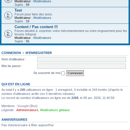
Modérateur :
Modérateurs
Sujets :
59
Test
Forum pour faire des tests.
Modérateur :
Modérateurs
Sujets :
19
Content / Pas content !!!
Forum destiné à exprimer votre mécontentement ou votre engouement pour les
forums Infoprat.
Modérateur :
Modérateurs
Sujets :
55
CONNEXION
•
M’ENREGISTRER
Nom d’utilisateur :
Mot de passe :
Se souvenir de moi
QUI EST EN LIGNE
Au total il y a
245
utilisateurs en ligne : 1 enregistré, 0 invisible et 244 invités (d’après le
nombre d’utilisateurs actifs ces 5 dernières minutes)
Le record du nombre d’utilisateurs en ligne est de
2268
, le 08 avr. 2026, 11:40:59
Membres :
Google [Bot]
Légende :
Administrateurs
,
Modérateurs globaux
ANNIVERSAIRES
Pas d’anniversaire à fêter aujourd’hui