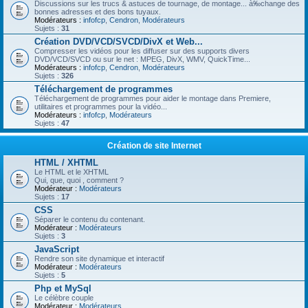
Discussions sur les trucs & astuces de tournage, de montage... à‰change des
bonnes adresses et des bons tuyaux.
Modérateurs :
infofcp
,
Cendron
,
Modérateurs
Sujets :
31
Création DVD/VCD/SVCD/DivX et Web...
Compresser les vidéos pour les diffuser sur des supports divers
DVD/VCD/SVCD ou sur le net : MPEG, DivX, WMV, QuickTime...
Modérateurs :
infofcp
,
Cendron
,
Modérateurs
Sujets :
326
Téléchargement de programmes
Téléchargement de programmes pour aider le montage dans Premiere,
utilitaires et programmes pour la vidéo...
Modérateurs :
infofcp
,
Modérateurs
Sujets :
47
Création de site Internet
HTML / XHTML
Le HTML et le XHTML
Qui, que, quoi , comment ?
Modérateur :
Modérateurs
Sujets :
17
CSS
Séparer le contenu du contenant.
Modérateur :
Modérateurs
Sujets :
3
JavaScript
Rendre son site dynamique et interactif
Modérateur :
Modérateurs
Sujets :
5
Php et MySql
Le célèbre couple
Modérateur :
Modérateurs