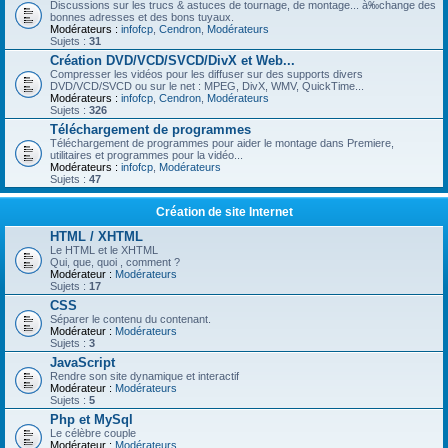
Discussions sur les trucs & astuces de tournage, de montage... à‰change des
bonnes adresses et des bons tuyaux.
Modérateurs :
infofcp
,
Cendron
,
Modérateurs
Sujets :
31
Création DVD/VCD/SVCD/DivX et Web...
Compresser les vidéos pour les diffuser sur des supports divers
DVD/VCD/SVCD ou sur le net : MPEG, DivX, WMV, QuickTime...
Modérateurs :
infofcp
,
Cendron
,
Modérateurs
Sujets :
326
Téléchargement de programmes
Téléchargement de programmes pour aider le montage dans Premiere,
utilitaires et programmes pour la vidéo...
Modérateurs :
infofcp
,
Modérateurs
Sujets :
47
Création de site Internet
HTML / XHTML
Le HTML et le XHTML
Qui, que, quoi , comment ?
Modérateur :
Modérateurs
Sujets :
17
CSS
Séparer le contenu du contenant.
Modérateur :
Modérateurs
Sujets :
3
JavaScript
Rendre son site dynamique et interactif
Modérateur :
Modérateurs
Sujets :
5
Php et MySql
Le célèbre couple
Modérateur :
Modérateurs