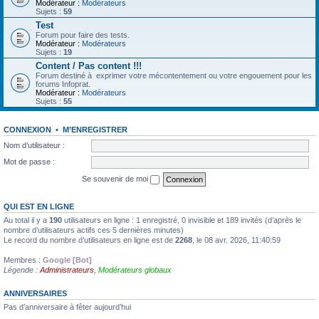
Modérateur :
Modérateurs
Sujets :
59
Test
Forum pour faire des tests.
Modérateur :
Modérateurs
Sujets :
19
Content / Pas content !!!
Forum destiné à exprimer votre mécontentement ou votre engouement pour les
forums Infoprat.
Modérateur :
Modérateurs
Sujets :
55
CONNEXION
•
M’ENREGISTRER
Nom d’utilisateur :
Mot de passe :
Se souvenir de moi
QUI EST EN LIGNE
Au total il y a
190
utilisateurs en ligne : 1 enregistré, 0 invisible et 189 invités (d’après le
nombre d’utilisateurs actifs ces 5 dernières minutes)
Le record du nombre d’utilisateurs en ligne est de
2268
, le 08 avr. 2026, 11:40:59
Membres :
Google [Bot]
Légende :
Administrateurs
,
Modérateurs globaux
ANNIVERSAIRES
Pas d’anniversaire à fêter aujourd’hui