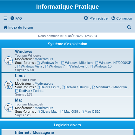
Informatique Pratique
FAQ
M’enregistrer
Connexion
R
Index du forum
e
Nous sommes le 09 août 2026, 12:35:24
c
Système d'exploitation
h
Windows
Tout sur Windows
e
Modérateur :
Modérateurs
Sous-forums :
Windows 9x
,
Windows Millenium
,
Windows NT/2000/XP
r
,
Windows Vista
,
Windows 7
,
Windows 8
,
Windows 10
Sujets :
5900
c
Linux
h
Tout sur Linux
Modérateur :
Modérateurs
e
Sous-forums :
Divers Linux
,
Debian / Ubuntu
,
Mandrake / Mandriva
,
RedHat / Fedora
r
Sujets :
163
Mac
Tout sur Macintosh
Modérateur :
Modérateurs
Sous-forums :
Divers Mac
,
Mac OS9
,
Mac OS10
Sujets :
23
Logiciels divers
Internet / Messagerie