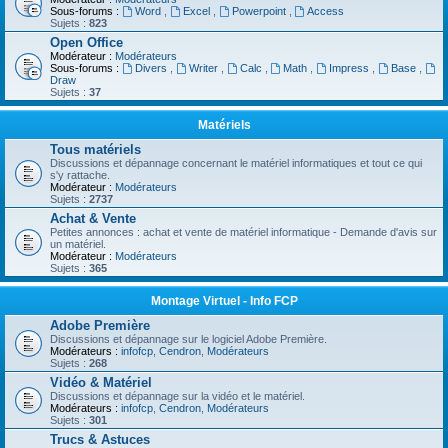
Sous-forums :
Word
,
Excel
,
Powerpoint
,
Access
Sujets :
823
Open Office
Modérateur :
Modérateurs
Sous-forums :
Divers
,
Writer
,
Calc
,
Math
,
Impress
,
Base
,
Draw
Sujets :
37
Matériels
Tous matériels
Discussions et dépannage concernant le matériel informatiques et tout ce qui
s'y rattache.
Modérateur :
Modérateurs
Sujets :
2737
Achat & Vente
Petites annonces : achat et vente de matériel informatique - Demande d'avis sur
un matériel.
Modérateur :
Modérateurs
Sujets :
365
Montage Virtuel - Info FCP
Adobe Première
Discussions et dépannage sur le logiciel Adobe Première.
Modérateurs :
infofcp
,
Cendron
,
Modérateurs
Sujets :
268
Vidéo & Matériel
Discussions et dépannage sur la vidéo et le matériel.
Modérateurs :
infofcp
,
Cendron
,
Modérateurs
Sujets :
301
Trucs & Astuces