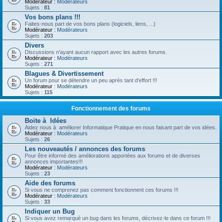
Modérateur :
Modérateurs
Sujets :
81
Vos bons plans !!!
Faites-nous part de vos bons plans (logiciels, liens, ...)
Modérateur :
Modérateurs
Sujets :
203
Divers
Discussions n'ayant aucun rapport avec les autres forums.
Modérateur :
Modérateurs
Sujets :
271
Blagues & Divertissement
Un forum pour se détendre un peu après tant d'effort !!!
Modérateur :
Modérateurs
Sujets :
115
Fonctionnement des forums
Boite à Idées
Aidez nous à améliorer Informatique Pratique en nous faisant part de vos idées.
Modérateur :
Modérateurs
Sujets :
26
Les nouveautés / annonces des forums
Pour être informé des améliorations apportées aux forums et de diverses
annonces importantes!!!
Modérateur :
Modérateurs
Sujets :
23
Aide des forums
Si vous ne comprenez pas comment fonctionnent ces forums !!!
Modérateur :
Modérateurs
Sujets :
33
Indiquer un Bug
Si vous avez remarqué un bug dans les forums, décrivez-le dans ce forum !!!