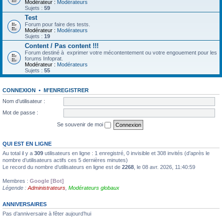
Modérateur :
Modérateurs
Sujets :
59
Test
Forum pour faire des tests.
Modérateur :
Modérateurs
Sujets :
19
Content / Pas content !!!
Forum destiné à exprimer votre mécontentement ou votre engouement pour les
forums Infoprat.
Modérateur :
Modérateurs
Sujets :
55
CONNEXION
•
M’ENREGISTRER
Nom d’utilisateur :
Mot de passe :
Se souvenir de moi
QUI EST EN LIGNE
Au total il y a
309
utilisateurs en ligne : 1 enregistré, 0 invisible et 308 invités (d’après le
nombre d’utilisateurs actifs ces 5 dernières minutes)
Le record du nombre d’utilisateurs en ligne est de
2268
, le 08 avr. 2026, 11:40:59
Membres :
Google [Bot]
Légende :
Administrateurs
,
Modérateurs globaux
ANNIVERSAIRES
Pas d’anniversaire à fêter aujourd’hui