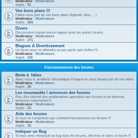
Modérateur :
Modérateurs
Sujets :
81
Vos bons plans !!!
Faites-nous part de vos bons plans (logiciels, liens, ...)
Modérateur :
Modérateurs
Sujets :
203
Divers
Discussions n'ayant aucun rapport avec les autres forums.
Modérateur :
Modérateurs
Sujets :
271
Blagues & Divertissement
Un forum pour se détendre un peu après tant d'effort !!!
Modérateur :
Modérateurs
Sujets :
115
Fonctionnement des forums
Boite à Idées
Aidez nous à améliorer Informatique Pratique en nous faisant part de vos idées.
Modérateur :
Modérateurs
Sujets :
26
Les nouveautés / annonces des forums
Pour être informé des améliorations apportées aux forums et de diverses
annonces importantes!!!
Modérateur :
Modérateurs
Sujets :
23
Aide des forums
Si vous ne comprenez pas comment fonctionnent ces forums !!!
Modérateur :
Modérateurs
Sujets :
33
Indiquer un Bug
Si vous avez remarqué un bug dans les forums, décrivez-le dans ce forum !!!