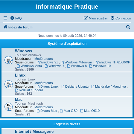
Informatique Pratique
FAQ
M’enregistrer
Connexion
R
Index du forum
e
Nous sommes le 09 août 2026, 14:49:04
c
Système d'exploitation
h
Windows
Tout sur Windows
e
Modérateur :
Modérateurs
Sous-forums :
Windows 9x
,
Windows Millenium
,
Windows NT/2000/XP
r
,
Windows Vista
,
Windows 7
,
Windows 8
,
Windows 10
Sujets :
5900
c
Linux
h
Tout sur Linux
Modérateur :
Modérateurs
e
Sous-forums :
Divers Linux
,
Debian / Ubuntu
,
Mandrake / Mandriva
,
RedHat / Fedora
r
Sujets :
163
Mac
Tout sur Macintosh
Modérateur :
Modérateurs
Sous-forums :
Divers Mac
,
Mac OS9
,
Mac OS10
Sujets :
23
Logiciels divers
Internet / Messagerie