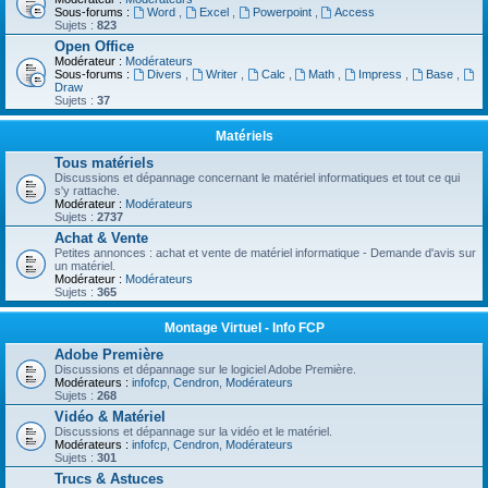
Sous-forums :
Word
,
Excel
,
Powerpoint
,
Access
Sujets :
823
Open Office
Modérateur :
Modérateurs
Sous-forums :
Divers
,
Writer
,
Calc
,
Math
,
Impress
,
Base
,
Draw
Sujets :
37
Matériels
Tous matériels
Discussions et dépannage concernant le matériel informatiques et tout ce qui
s'y rattache.
Modérateur :
Modérateurs
Sujets :
2737
Achat & Vente
Petites annonces : achat et vente de matériel informatique - Demande d'avis sur
un matériel.
Modérateur :
Modérateurs
Sujets :
365
Montage Virtuel - Info FCP
Adobe Première
Discussions et dépannage sur le logiciel Adobe Première.
Modérateurs :
infofcp
,
Cendron
,
Modérateurs
Sujets :
268
Vidéo & Matériel
Discussions et dépannage sur la vidéo et le matériel.
Modérateurs :
infofcp
,
Cendron
,
Modérateurs
Sujets :
301
Trucs & Astuces