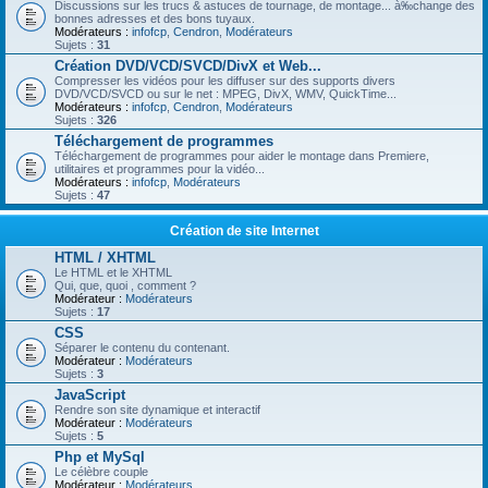
Discussions sur les trucs & astuces de tournage, de montage... à‰change des
bonnes adresses et des bons tuyaux.
Modérateurs :
infofcp
,
Cendron
,
Modérateurs
Sujets :
31
Création DVD/VCD/SVCD/DivX et Web...
Compresser les vidéos pour les diffuser sur des supports divers
DVD/VCD/SVCD ou sur le net : MPEG, DivX, WMV, QuickTime...
Modérateurs :
infofcp
,
Cendron
,
Modérateurs
Sujets :
326
Téléchargement de programmes
Téléchargement de programmes pour aider le montage dans Premiere,
utilitaires et programmes pour la vidéo...
Modérateurs :
infofcp
,
Modérateurs
Sujets :
47
Création de site Internet
HTML / XHTML
Le HTML et le XHTML
Qui, que, quoi , comment ?
Modérateur :
Modérateurs
Sujets :
17
CSS
Séparer le contenu du contenant.
Modérateur :
Modérateurs
Sujets :
3
JavaScript
Rendre son site dynamique et interactif
Modérateur :
Modérateurs
Sujets :
5
Php et MySql
Le célèbre couple
Modérateur :
Modérateurs