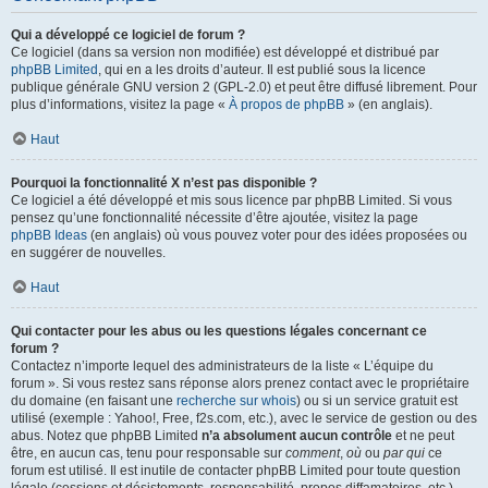
Qui a développé ce logiciel de forum ?
Ce logiciel (dans sa version non modifiée) est développé et distribué par
phpBB Limited
, qui en a les droits d’auteur. Il est publié sous la licence
publique générale GNU version 2 (GPL-2.0) et peut être diffusé librement. Pour
plus d’informations, visitez la page «
À propos de phpBB
» (en anglais).
Haut
Pourquoi la fonctionnalité X n’est pas disponible ?
Ce logiciel a été développé et mis sous licence par phpBB Limited. Si vous
pensez qu’une fonctionnalité nécessite d’être ajoutée, visitez la page
phpBB Ideas
(en anglais) où vous pouvez voter pour des idées proposées ou
en suggérer de nouvelles.
Haut
Qui contacter pour les abus ou les questions légales concernant ce
forum ?
Contactez n’importe lequel des administrateurs de la liste « L’équipe du
forum ». Si vous restez sans réponse alors prenez contact avec le propriétaire
du domaine (en faisant une
recherche sur whois
) ou si un service gratuit est
utilisé (exemple : Yahoo!, Free, f2s.com, etc.), avec le service de gestion ou des
abus. Notez que phpBB Limited
n’a absolument aucun contrôle
et ne peut
être, en aucun cas, tenu pour responsable sur
comment
,
où
ou
par qui
ce
forum est utilisé. Il est inutile de contacter phpBB Limited pour toute question