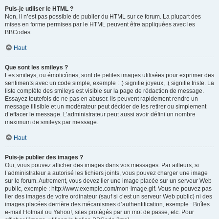
Puis-je utiliser le HTML ?
Non, il n’est pas possible de publier du HTML sur ce forum. La plupart des
mises en forme permises par le HTML peuvent être appliquées avec les
BBCodes.
Haut
Que sont les smileys ?
Les smileys, ou émoticônes, sont de petites images utilisées pour exprimer des
sentiments avec un code simple, exemple : :) signifie joyeux, :( signifie triste. La
liste complète des smileys est visible sur la page de rédaction de message.
Essayez toutefois de ne pas en abuser. Ils peuvent rapidement rendre un
message illisible et un modérateur peut décider de les retirer ou simplement
d’effacer le message. L’administrateur peut aussi avoir défini un nombre
maximum de smileys par message.
Haut
Puis-je publier des images ?
Oui, vous pouvez afficher des images dans vos messages. Par ailleurs, si
l’administrateur a autorisé les fichiers joints, vous pouvez charger une image
sur le forum. Autrement, vous devez lier une image placée sur un serveur Web
public, exemple : http://www.exemple.com/mon-image.gif. Vous ne pouvez pas
lier des images de votre ordinateur (sauf si c’est un serveur Web public) ni des
images placées derrière des mécanismes d’authentification, exemple : Boîtes
e-mail Hotmail ou Yahoo!, sites protégés par un mot de passe, etc. Pour