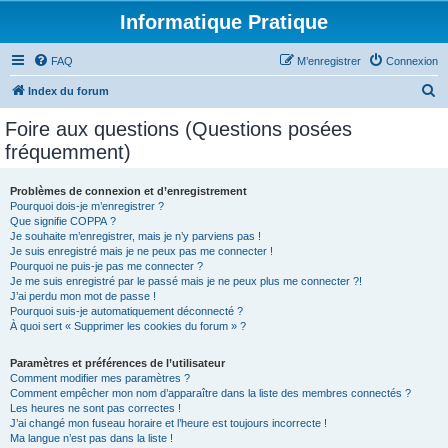
Informatique Pratique
FAQ
M’enregistrer
Connexion
R
Index du forum
e
Foire aux questions (Questions posées
c
fréquemment)
h
e
Problèmes de connexion et d’enregistrement
Pourquoi dois-je m’enregistrer ?
r
Que signifie COPPA ?
c
Je souhaite m’enregistrer, mais je n’y parviens pas !
Je suis enregistré mais je ne peux pas me connecter !
h
Pourquoi ne puis-je pas me connecter ?
Je me suis enregistré par le passé mais je ne peux plus me connecter ?!
e
J’ai perdu mon mot de passe !
r
Pourquoi suis-je automatiquement déconnecté ?
À quoi sert « Supprimer les cookies du forum » ?
Paramètres et préférences de l’utilisateur
Comment modifier mes paramètres ?
Comment empêcher mon nom d’apparaître dans la liste des membres connectés ?
Les heures ne sont pas correctes !
J’ai changé mon fuseau horaire et l’heure est toujours incorrecte !
Ma langue n’est pas dans la liste !