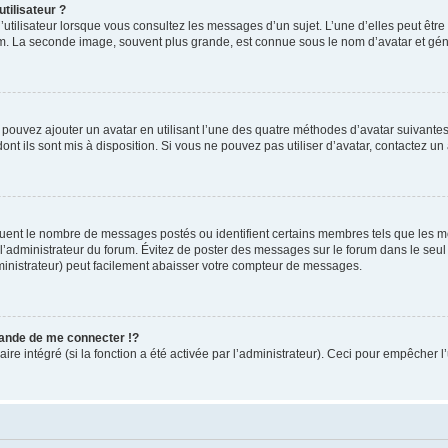
tilisateur ?
utilisateur lorsque vous consultez les messages d’un sujet. L’une d’elles peut êtr
rum. La seconde image, souvent plus grande, est connue sous le nom d’avatar et 
s pouvez ajouter un avatar en utilisant l’une des quatre méthodes d’avatar suivantes 
ont ils sont mis à disposition. Si vous ne pouvez pas utiliser d’avatar, contactez un
iquent le nombre de messages postés ou identifient certains membres tels que les 
ar l’administrateur du forum. Évitez de poster des messages sur le forum dans le seu
ministrateur) peut facilement abaisser votre compteur de messages.
nde de me connecter !?
 intégré (si la fonction a été activée par l’administrateur). Ceci pour empêcher l’uti