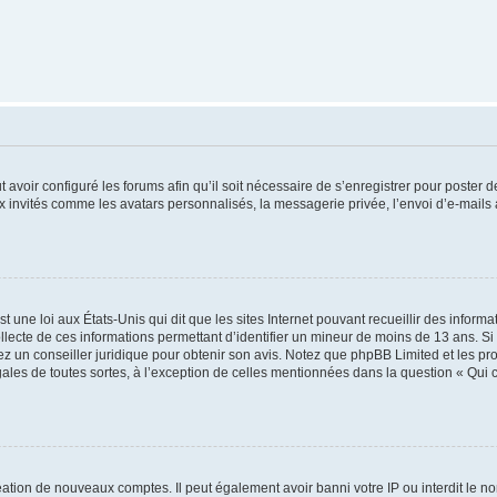
t avoir configuré les forums afin qu’il soit nécessaire de s’enregistrer pour poster
x invités comme les avatars personnalisés, la messagerie privée, l’envoi d’e-mails
t une loi aux États-Unis qui dit que les sites Internet pouvant recueillir des infor
ollecte de ces informations permettant d’identifier un mineur de moins de 13 ans. S
tez un conseiller juridique pour obtenir son avis. Notez que phpBB Limited et les pr
gales de toutes sortes, à l’exception de celles mentionnées dans la question « Qui
réation de nouveaux comptes. Il peut également avoir banni votre IP ou interdit le no