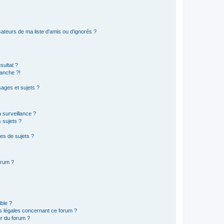
ateurs de ma liste d’amis ou d’ignorés ?
sultat ?
anche ?!
ages et sujets ?
a surveillance ?
 sujets ?
es de sujets ?
orum ?
ible ?
ns légales concernant ce forum ?
r du forum ?