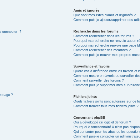
Amis et ignorés
Que sont mes listes d’amis et d’ignorés ?
?
Comment puis-je ajouter/supprimer des utilis
Recherche dans les forums
 connecter !?
Comment rechercher dans les forums ?
Pourquoi ma recherche ne renvoie aucun ré
Pourquoi ma recherche renvoie une page bl
Comment rechercher des membres ?
Comment puis-je trouver mes propres mess
Surveillance et favoris
Quelle est la différence entre les favoris et l
Comment mettre en favoris ou surveiller des
Comment surveiller des forums ?
Comment puis-je supprimer mes surveillanc
message ?
Fichiers joints
Quels fichiers joints sont autorisés sur ce f
Comment trouver tous mes fichiers joints ?
Concernant phpBB
Qui a développé ce logiciel de forum ?
Pourquoi la fonctionnalité X n’est pas dispon
Qui contacter pour les abus ou les questio
Comment puis-je contacter un administrateu