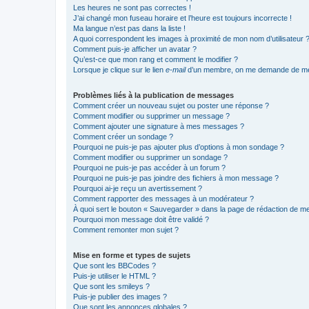
Les heures ne sont pas correctes !
J’ai changé mon fuseau horaire et l’heure est toujours incorrecte !
Ma langue n’est pas dans la liste !
A quoi correspondent les images à proximité de mon nom d’utilisateur 
Comment puis-je afficher un avatar ?
Qu’est-ce que mon rang et comment le modifier ?
Lorsque je clique sur le lien
e-mail
d’un membre, on me demande de me
Problèmes liés à la publication de messages
Comment créer un nouveau sujet ou poster une réponse ?
Comment modifier ou supprimer un message ?
Comment ajouter une signature à mes messages ?
Comment créer un sondage ?
Pourquoi ne puis-je pas ajouter plus d’options à mon sondage ?
Comment modifier ou supprimer un sondage ?
Pourquoi ne puis-je pas accéder à un forum ?
Pourquoi ne puis-je pas joindre des fichiers à mon message ?
Pourquoi ai-je reçu un avertissement ?
Comment rapporter des messages à un modérateur ?
À quoi sert le bouton « Sauvegarder » dans la page de rédaction de 
Pourquoi mon message doit être validé ?
Comment remonter mon sujet ?
Mise en forme et types de sujets
Que sont les BBCodes ?
Puis-je utiliser le HTML ?
Que sont les smileys ?
Puis-je publier des images ?
Que sont les annonces globales ?