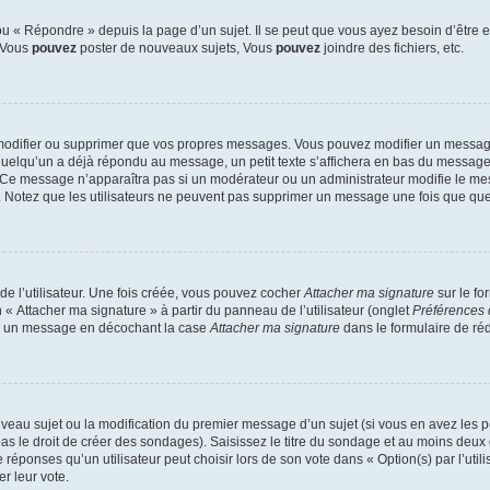
 « Répondre » depuis la page d’un sujet. Il se peut que vous ayez besoin d’être e
: Vous
pouvez
poster de nouveaux sujets, Vous
pouvez
joindre des fichiers, etc.
modifier ou supprimer que vos propres messages. Vous pouvez modifier un message
lqu’un a déjà répondu au message, un petit texte s’affichera en bas du message ind
n. Ce message n’apparaîtra pas si un modérateur ou un administrateur modifie le mes
ive. Notez que les utilisateurs ne peuvent pas supprimer un message une fois que qu
e l’utilisateur. Une fois créée, vous pouvez cocher
Attacher ma signature
sur le fo
 « Attacher ma signature » à partir du panneau de l’utilisateur (onglet
Préférences 
 à un message en décochant la case
Attacher ma signature
dans le formulaire de ré
ouveau sujet ou la modification du premier message d’un sujet (si vous en avez les p
 le droit de créer des sondages). Saisissez le titre du sondage et au moins deux o
onses qu’un utilisateur peut choisir lors de son vote dans « Option(s) par l’utilis
er leur vote.