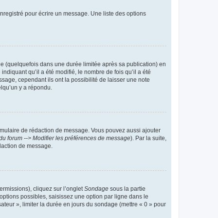
nregistré pour écrire un message. Une liste des options
 (quelquefois dans une durée limitée après sa publication) en
iquant qu’il a été modifié, le nombre de fois qu’il a été
sage, cependant ils ont la possibilité de laisser une note
elqu’un y a répondu.
rmulaire de rédaction de message. Vous pouvez aussi ajouter
du forum --> Modifier les préférences de message
). Par la suite,
daction de message.
ermissions), cliquez sur l’onglet
Sondage
sous la partie
ptions possibles, saisissez une option par ligne dans le
ateur », limiter la durée en jours du sondage (mettre « 0 » pour