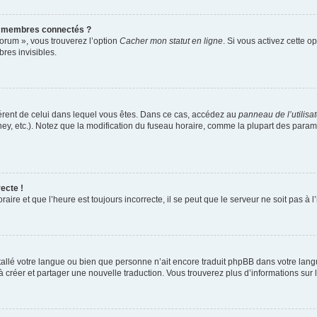
s membres connectés ?
forum », vous trouverez l’option
Cacher mon statut en ligne
. Si vous activez cette o
es invisibles.
ifférent de celui dans lequel vous êtes. Dans ce cas, accédez au
panneau de l’utilisa
ney, etc.). Notez que la modification du fuseau horaire, comme la plupart des para
ecte !
aire et que l’heure est toujours incorrecte, il se peut que le serveur ne soit pas à
installé votre langue ou bien que personne n’ait encore traduit phpBB dans votre l
s à créer et partager une nouvelle traduction. Vous trouverez plus d’informations sur l