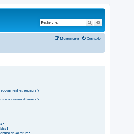
Rechercher
Recherche avancé
M’enregistrer
Connexion
s et comment les rejoindre ?
s une couleur différente ?
?
s !
bles !
 membre de ce forum !