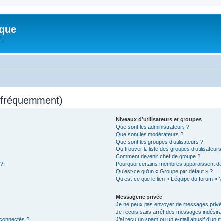
ique
!
s fréquemment)
Niveaux d’utilisateurs et groupes
Que sont les administrateurs ?
Que sont les modérateurs ?
Que sont les groupes d’utilisateurs ?
Où trouver la liste des groupes d’utilisateur
Comment devenir chef de groupe ?
 ?!
Pourquoi certains membres apparaissent dan
Qu’est-ce qu’un « Groupe par défaut » ?
Qu’est-ce que le lien « L’équipe du forum » 
Messagerie privée
Je ne peux pas envoyer de messages privé
Je reçois sans arrêt des messages indésira
 connectés ?
J’ai reçu un spam ou un e-mail abusif d’un