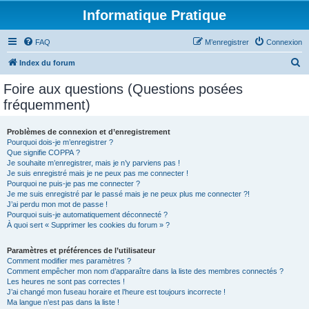
Informatique Pratique
FAQ
M’enregistrer
Connexion
R
Index du forum
e
Foire aux questions (Questions posées
c
fréquemment)
h
e
Problèmes de connexion et d’enregistrement
Pourquoi dois-je m’enregistrer ?
r
Que signifie COPPA ?
c
Je souhaite m’enregistrer, mais je n’y parviens pas !
Je suis enregistré mais je ne peux pas me connecter !
h
Pourquoi ne puis-je pas me connecter ?
Je me suis enregistré par le passé mais je ne peux plus me connecter ?!
e
J’ai perdu mon mot de passe !
r
Pourquoi suis-je automatiquement déconnecté ?
À quoi sert « Supprimer les cookies du forum » ?
Paramètres et préférences de l’utilisateur
Comment modifier mes paramètres ?
Comment empêcher mon nom d’apparaître dans la liste des membres connectés ?
Les heures ne sont pas correctes !
J’ai changé mon fuseau horaire et l’heure est toujours incorrecte !
Ma langue n’est pas dans la liste !