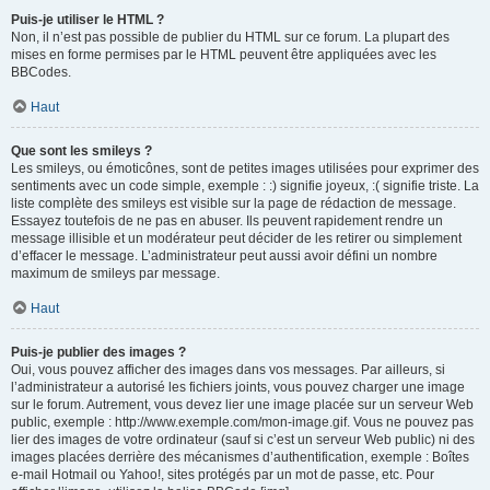
Puis-je utiliser le HTML ?
Non, il n’est pas possible de publier du HTML sur ce forum. La plupart des
mises en forme permises par le HTML peuvent être appliquées avec les
BBCodes.
Haut
Que sont les smileys ?
Les smileys, ou émoticônes, sont de petites images utilisées pour exprimer des
sentiments avec un code simple, exemple : :) signifie joyeux, :( signifie triste. La
liste complète des smileys est visible sur la page de rédaction de message.
Essayez toutefois de ne pas en abuser. Ils peuvent rapidement rendre un
message illisible et un modérateur peut décider de les retirer ou simplement
d’effacer le message. L’administrateur peut aussi avoir défini un nombre
maximum de smileys par message.
Haut
Puis-je publier des images ?
Oui, vous pouvez afficher des images dans vos messages. Par ailleurs, si
l’administrateur a autorisé les fichiers joints, vous pouvez charger une image
sur le forum. Autrement, vous devez lier une image placée sur un serveur Web
public, exemple : http://www.exemple.com/mon-image.gif. Vous ne pouvez pas
lier des images de votre ordinateur (sauf si c’est un serveur Web public) ni des
images placées derrière des mécanismes d’authentification, exemple : Boîtes
e-mail Hotmail ou Yahoo!, sites protégés par un mot de passe, etc. Pour