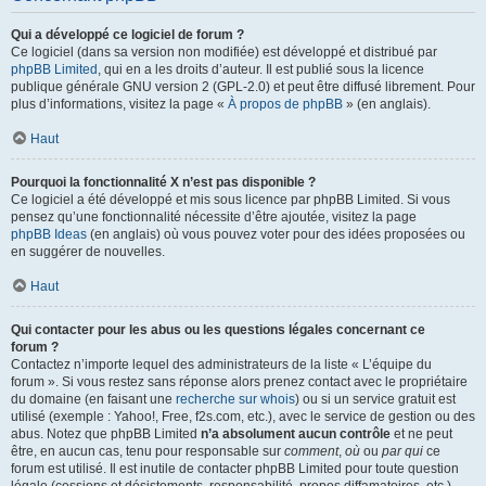
Qui a développé ce logiciel de forum ?
Ce logiciel (dans sa version non modifiée) est développé et distribué par
phpBB Limited
, qui en a les droits d’auteur. Il est publié sous la licence
publique générale GNU version 2 (GPL-2.0) et peut être diffusé librement. Pour
plus d’informations, visitez la page «
À propos de phpBB
» (en anglais).
Haut
Pourquoi la fonctionnalité X n’est pas disponible ?
Ce logiciel a été développé et mis sous licence par phpBB Limited. Si vous
pensez qu’une fonctionnalité nécessite d’être ajoutée, visitez la page
phpBB Ideas
(en anglais) où vous pouvez voter pour des idées proposées ou
en suggérer de nouvelles.
Haut
Qui contacter pour les abus ou les questions légales concernant ce
forum ?
Contactez n’importe lequel des administrateurs de la liste « L’équipe du
forum ». Si vous restez sans réponse alors prenez contact avec le propriétaire
du domaine (en faisant une
recherche sur whois
) ou si un service gratuit est
utilisé (exemple : Yahoo!, Free, f2s.com, etc.), avec le service de gestion ou des
abus. Notez que phpBB Limited
n’a absolument aucun contrôle
et ne peut
être, en aucun cas, tenu pour responsable sur
comment
,
où
ou
par qui
ce
forum est utilisé. Il est inutile de contacter phpBB Limited pour toute question