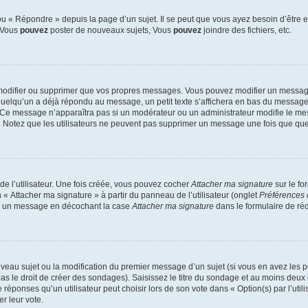
 « Répondre » depuis la page d’un sujet. Il se peut que vous ayez besoin d’être e
: Vous
pouvez
poster de nouveaux sujets, Vous
pouvez
joindre des fichiers, etc.
modifier ou supprimer que vos propres messages. Vous pouvez modifier un message
lqu’un a déjà répondu au message, un petit texte s’affichera en bas du message ind
n. Ce message n’apparaîtra pas si un modérateur ou un administrateur modifie le mes
ive. Notez que les utilisateurs ne peuvent pas supprimer un message une fois que qu
e l’utilisateur. Une fois créée, vous pouvez cocher
Attacher ma signature
sur le fo
 « Attacher ma signature » à partir du panneau de l’utilisateur (onglet
Préférences 
 à un message en décochant la case
Attacher ma signature
dans le formulaire de ré
ouveau sujet ou la modification du premier message d’un sujet (si vous en avez les p
 le droit de créer des sondages). Saisissez le titre du sondage et au moins deux o
onses qu’un utilisateur peut choisir lors de son vote dans « Option(s) par l’utilis
er leur vote.