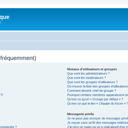
ique
!
s fréquemment)
Niveaux d’utilisateurs et groupes
Que sont les administrateurs ?
Que sont les modérateurs ?
Que sont les groupes d’utilisateurs ?
Où trouver la liste des groupes d’utilisateur
Comment devenir chef de groupe ?
 ?!
Pourquoi certains membres apparaissent dan
Qu’est-ce qu’un « Groupe par défaut » ?
Qu’est-ce que le lien « L’équipe du forum » 
Messagerie privée
Je ne peux pas envoyer de messages privé
Je reçois sans arrêt des messages indésira
 connectés ?
J’ai reçu un spam ou un e-mail abusif d’un