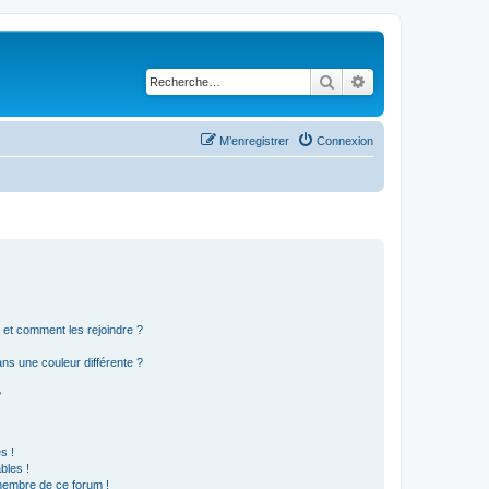
Rechercher
Recherche avancé
M’enregistrer
Connexion
s et comment les rejoindre ?
s une couleur différente ?
?
s !
bles !
 membre de ce forum !