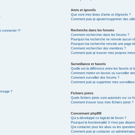
Amis et ignorés
Que sont mes listes d’amis et d’ignorés ?
?
Comment puis-je ajouter/supprimer des utilis
Recherche dans les forums
 connecter !?
Comment rechercher dans les forums ?
Pourquoi ma recherche ne renvoie aucun ré
Pourquoi ma recherche renvoie une page bl
Comment rechercher des membres ?
Comment puis-je trouver mes propres mess
Surveillance et favoris
Quelle est la différence entre les favoris et l
Comment mettre en favoris ou surveiller des
Comment surveiller des forums ?
Comment puis-je supprimer mes surveillanc
message ?
Fichiers joints
Quels fichiers joints sont autorisés sur ce f
Comment trouver tous mes fichiers joints ?
Concernant phpBB
Qui a développé ce logiciel de forum ?
Pourquoi la fonctionnalité X n’est pas dispon
Qui contacter pour les abus ou les questio
Comment puis-je contacter un administrateu