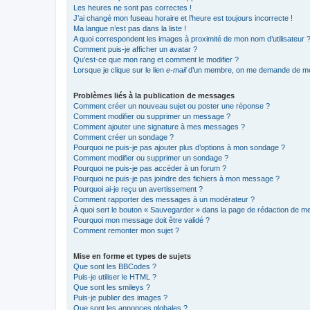
Les heures ne sont pas correctes !
J’ai changé mon fuseau horaire et l’heure est toujours incorrecte !
Ma langue n’est pas dans la liste !
A quoi correspondent les images à proximité de mon nom d’utilisateur 
Comment puis-je afficher un avatar ?
Qu’est-ce que mon rang et comment le modifier ?
Lorsque je clique sur le lien
e-mail
d’un membre, on me demande de me
Problèmes liés à la publication de messages
Comment créer un nouveau sujet ou poster une réponse ?
Comment modifier ou supprimer un message ?
Comment ajouter une signature à mes messages ?
Comment créer un sondage ?
Pourquoi ne puis-je pas ajouter plus d’options à mon sondage ?
Comment modifier ou supprimer un sondage ?
Pourquoi ne puis-je pas accéder à un forum ?
Pourquoi ne puis-je pas joindre des fichiers à mon message ?
Pourquoi ai-je reçu un avertissement ?
Comment rapporter des messages à un modérateur ?
À quoi sert le bouton « Sauvegarder » dans la page de rédaction de 
Pourquoi mon message doit être validé ?
Comment remonter mon sujet ?
Mise en forme et types de sujets
Que sont les BBCodes ?
Puis-je utiliser le HTML ?
Que sont les smileys ?
Puis-je publier des images ?
Que sont les annonces globales ?