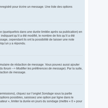
nregistré pour écrire un message. Une liste des options
 (quelquefois dans une durée limitée après sa publication) en
iquant qu’il a été modifié, le nombre de fois qu’il a été
sage, cependant ils ont la possibilité de laisser une note
elqu’un y a répondu.
rmulaire de rédaction de message. Vous pouvez aussi ajouter
du forum --> Modifier les préférences de message
). Par la suite,
daction de message.
ermissions), cliquez sur l’onglet
Sondage
sous la partie
ptions possibles, saisissez une option par ligne dans le
ateur », limiter la durée en jours du sondage (mettre « 0 » pour