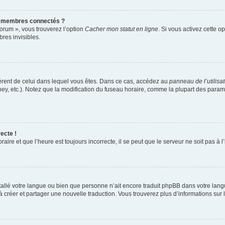
s membres connectés ?
forum », vous trouverez l’option
Cacher mon statut en ligne
. Si vous activez cette o
es invisibles.
ifférent de celui dans lequel vous êtes. Dans ce cas, accédez au
panneau de l’utilisa
ney, etc.). Notez que la modification du fuseau horaire, comme la plupart des para
ecte !
aire et que l’heure est toujours incorrecte, il se peut que le serveur ne soit pas à
installé votre langue ou bien que personne n’ait encore traduit phpBB dans votre l
s à créer et partager une nouvelle traduction. Vous trouverez plus d’informations sur l