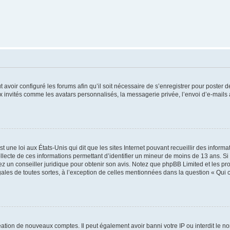
t avoir configuré les forums afin qu’il soit nécessaire de s’enregistrer pour poster
x invités comme les avatars personnalisés, la messagerie privée, l’envoi d’e-mails
t une loi aux États-Unis qui dit que les sites Internet pouvant recueillir des infor
ollecte de ces informations permettant d’identifier un mineur de moins de 13 ans. S
tez un conseiller juridique pour obtenir son avis. Notez que phpBB Limited et les pr
gales de toutes sortes, à l’exception de celles mentionnées dans la question « Qui
réation de nouveaux comptes. Il peut également avoir banni votre IP ou interdit le no