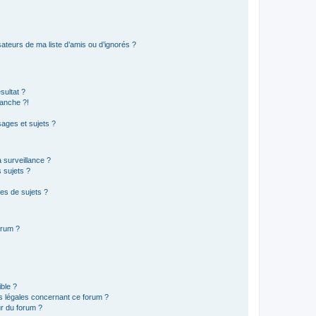
ateurs de ma liste d’amis ou d’ignorés ?
sultat ?
anche ?!
ages et sujets ?
a surveillance ?
 sujets ?
es de sujets ?
orum ?
ible ?
ns légales concernant ce forum ?
r du forum ?