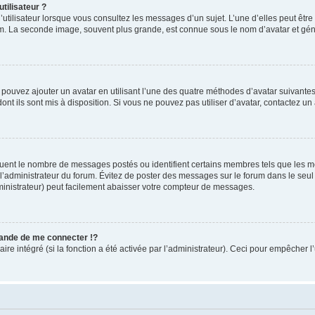
tilisateur ?
utilisateur lorsque vous consultez les messages d’un sujet. L’une d’elles peut êtr
rum. La seconde image, souvent plus grande, est connue sous le nom d’avatar et 
s pouvez ajouter un avatar en utilisant l’une des quatre méthodes d’avatar suivantes 
ont ils sont mis à disposition. Si vous ne pouvez pas utiliser d’avatar, contactez un
iquent le nombre de messages postés ou identifient certains membres tels que les 
ar l’administrateur du forum. Évitez de poster des messages sur le forum dans le seu
ministrateur) peut facilement abaisser votre compteur de messages.
nde de me connecter !?
 intégré (si la fonction a été activée par l’administrateur). Ceci pour empêcher l’uti