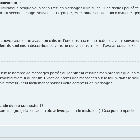
tilisateur ?
utilisateur lorsque vous consultez les messages d’un sujet. L’une d’elles peut êtr
rum. La seconde image, souvent plus grande, est connue sous le nom d’avatar et 
s pouvez ajouter un avatar en utilisant l’une des quatre méthodes d’avatar suivantes 
ont ils sont mis à disposition. Si vous ne pouvez pas utiliser d’avatar, contactez un
iquent le nombre de messages postés ou identifient certains membres tels que les 
ar l’administrateur du forum. Évitez de poster des messages sur le forum dans le seu
ministrateur) peut facilement abaisser votre compteur de messages.
nde de me connecter !?
 intégré (si la fonction a été activée par l’administrateur). Ceci pour empêcher l’uti