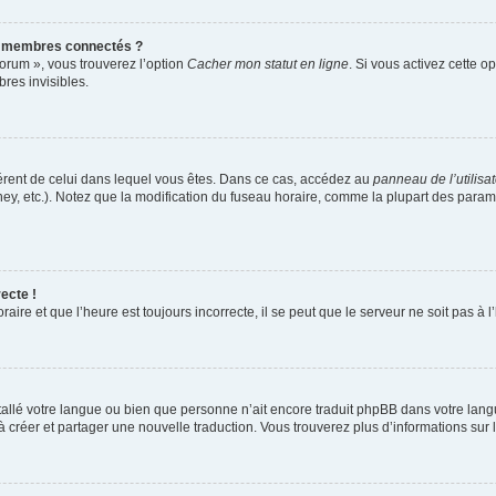
s membres connectés ?
forum », vous trouverez l’option
Cacher mon statut en ligne
. Si vous activez cette o
es invisibles.
ifférent de celui dans lequel vous êtes. Dans ce cas, accédez au
panneau de l’utilisa
ney, etc.). Notez que la modification du fuseau horaire, comme la plupart des para
ecte !
aire et que l’heure est toujours incorrecte, il se peut que le serveur ne soit pas à
installé votre langue ou bien que personne n’ait encore traduit phpBB dans votre l
s à créer et partager une nouvelle traduction. Vous trouverez plus d’informations sur l