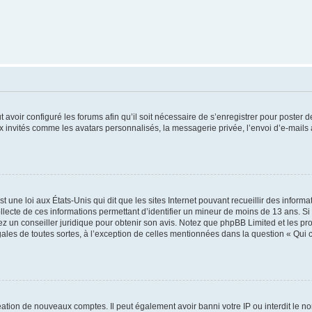
t avoir configuré les forums afin qu’il soit nécessaire de s’enregistrer pour poster
x invités comme les avatars personnalisés, la messagerie privée, l’envoi d’e-mails
t une loi aux États-Unis qui dit que les sites Internet pouvant recueillir des infor
ollecte de ces informations permettant d’identifier un mineur de moins de 13 ans. S
tez un conseiller juridique pour obtenir son avis. Notez que phpBB Limited et les pr
gales de toutes sortes, à l’exception de celles mentionnées dans la question « Qui
réation de nouveaux comptes. Il peut également avoir banni votre IP ou interdit le no