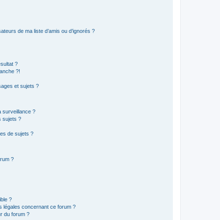
ateurs de ma liste d’amis ou d’ignorés ?
sultat ?
anche ?!
ages et sujets ?
a surveillance ?
 sujets ?
es de sujets ?
orum ?
ible ?
ns légales concernant ce forum ?
r du forum ?