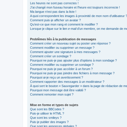
Les heures ne sont pas correctes !
J’ai changé mon fuseau horaire et l’heure est toujours incorrecte !
Ma langue n’est pas dans la liste !
A quoi correspondent les images à proximité de mon nom d’utilisateur 
Comment puis-je afficher un avatar ?
Qu’est-ce que mon rang et comment le modifier ?
Lorsque je clique sur le lien
e-mail
d’un membre, on me demande de me
Problèmes liés à la publication de messages
Comment créer un nouveau sujet ou poster une réponse ?
Comment modifier ou supprimer un message ?
Comment ajouter une signature à mes messages ?
Comment créer un sondage ?
Pourquoi ne puis-je pas ajouter plus d’options à mon sondage ?
Comment modifier ou supprimer un sondage ?
Pourquoi ne puis-je pas accéder à un forum ?
Pourquoi ne puis-je pas joindre des fichiers à mon message ?
Pourquoi ai-je reçu un avertissement ?
Comment rapporter des messages à un modérateur ?
À quoi sert le bouton « Sauvegarder » dans la page de rédaction de 
Pourquoi mon message doit être validé ?
Comment remonter mon sujet ?
Mise en forme et types de sujets
Que sont les BBCodes ?
Puis-je utiliser le HTML ?
Que sont les smileys ?
Puis-je publier des images ?
Que sont les annonces globales ?