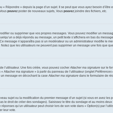
 « Répondre » depuis la page d’un sujet. Il se peut que vous ayez besoin d’être e
: Vous
pouvez
poster de nouveaux sujets, Vous
pouvez
joindre des fichiers, etc.
modifier ou supprimer que vos propres messages. Vous pouvez modifier un message
lqu’un a déjà répondu au message, un petit texte s’affichera en bas du message ind
n. Ce message n’apparaîtra pas si un modérateur ou un administrateur modifie le mes
ive. Notez que les utilisateurs ne peuvent pas supprimer un message une fois que qu
e l’utilisateur. Une fois créée, vous pouvez cocher
Attacher ma signature
sur le fo
 « Attacher ma signature » à partir du panneau de l’utilisateur (onglet
Préférences 
 à un message en décochant la case
Attacher ma signature
dans le formulaire de ré
ouveau sujet ou la modification du premier message d’un sujet (si vous en avez les p
 le droit de créer des sondages). Saisissez le titre du sondage et au moins deux o
onses qu’un utilisateur peut choisir lors de son vote dans « Option(s) par l’utilis
er leur vote.