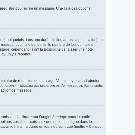
nregistré pour écrire un message. Une liste des options
 (quelquefois dans une durée limitée après sa publication) en
iquant qu’il a été modifié, le nombre de fois qu’il a été
sage, cependant ils ont la possibilité de laisser une note
elqu’un y a répondu.
rmulaire de rédaction de message. Vous pouvez aussi ajouter
du forum --> Modifier les préférences de message
). Par la suite,
daction de message.
ermissions), cliquez sur l’onglet
Sondage
sous la partie
ptions possibles, saisissez une option par ligne dans le
ateur », limiter la durée en jours du sondage (mettre « 0 » pour