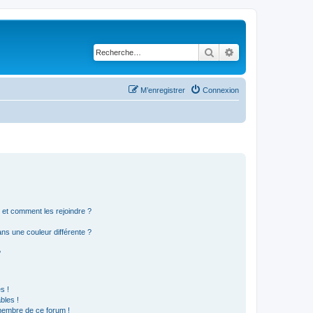
Rechercher
Recherche avancé
M’enregistrer
Connexion
s et comment les rejoindre ?
s une couleur différente ?
?
s !
bles !
 membre de ce forum !