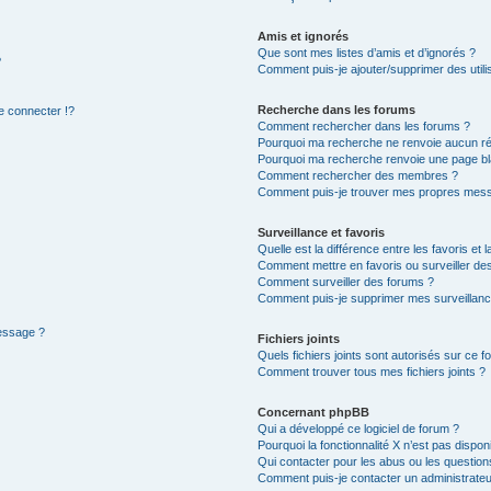
Amis et ignorés
Que sont mes listes d’amis et d’ignorés ?
?
Comment puis-je ajouter/supprimer des utilis
Recherche dans les forums
 connecter !?
Comment rechercher dans les forums ?
Pourquoi ma recherche ne renvoie aucun ré
Pourquoi ma recherche renvoie une page bl
Comment rechercher des membres ?
Comment puis-je trouver mes propres mess
Surveillance et favoris
Quelle est la différence entre les favoris et l
Comment mettre en favoris ou surveiller des
Comment surveiller des forums ?
Comment puis-je supprimer mes surveillanc
message ?
Fichiers joints
Quels fichiers joints sont autorisés sur ce f
Comment trouver tous mes fichiers joints ?
Concernant phpBB
Qui a développé ce logiciel de forum ?
Pourquoi la fonctionnalité X n’est pas dispon
Qui contacter pour les abus ou les questio
Comment puis-je contacter un administrateu