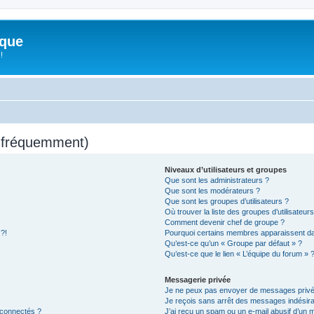
ique
!
s fréquemment)
Niveaux d’utilisateurs et groupes
Que sont les administrateurs ?
Que sont les modérateurs ?
Que sont les groupes d’utilisateurs ?
Où trouver la liste des groupes d’utilisateur
Comment devenir chef de groupe ?
 ?!
Pourquoi certains membres apparaissent dan
Qu’est-ce qu’un « Groupe par défaut » ?
Qu’est-ce que le lien « L’équipe du forum » 
Messagerie privée
Je ne peux pas envoyer de messages privé
Je reçois sans arrêt des messages indésira
 connectés ?
J’ai reçu un spam ou un e-mail abusif d’un