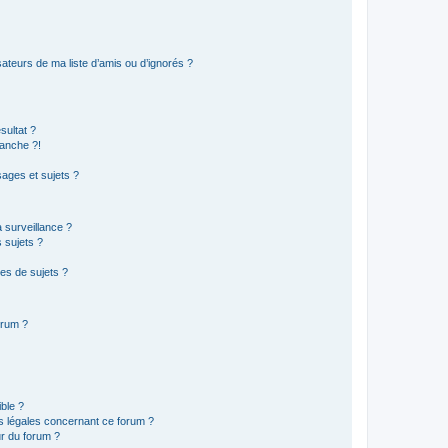
ateurs de ma liste d’amis ou d’ignorés ?
sultat ?
anche ?!
ages et sujets ?
a surveillance ?
 sujets ?
es de sujets ?
orum ?
ible ?
ns légales concernant ce forum ?
r du forum ?