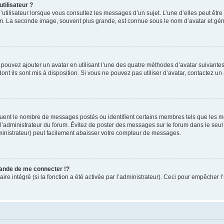
tilisateur ?
utilisateur lorsque vous consultez les messages d’un sujet. L’une d’elles peut êtr
rum. La seconde image, souvent plus grande, est connue sous le nom d’avatar et 
s pouvez ajouter un avatar en utilisant l’une des quatre méthodes d’avatar suivantes 
ont ils sont mis à disposition. Si vous ne pouvez pas utiliser d’avatar, contactez un
iquent le nombre de messages postés ou identifient certains membres tels que les 
ar l’administrateur du forum. Évitez de poster des messages sur le forum dans le seu
ministrateur) peut facilement abaisser votre compteur de messages.
nde de me connecter !?
 intégré (si la fonction a été activée par l’administrateur). Ceci pour empêcher l’uti