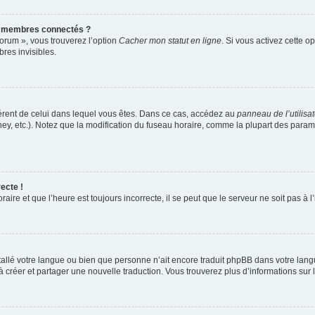
s membres connectés ?
forum », vous trouverez l’option
Cacher mon statut en ligne
. Si vous activez cette o
es invisibles.
ifférent de celui dans lequel vous êtes. Dans ce cas, accédez au
panneau de l’utilisa
ney, etc.). Notez que la modification du fuseau horaire, comme la plupart des para
ecte !
aire et que l’heure est toujours incorrecte, il se peut que le serveur ne soit pas à
installé votre langue ou bien que personne n’ait encore traduit phpBB dans votre l
s à créer et partager une nouvelle traduction. Vous trouverez plus d’informations sur l