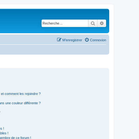
Rechercher
Recherche avancé
M’enregistrer
Connexion
s et comment les rejoindre ?
s une couleur différente ?
?
s !
bles !
 membre de ce forum !