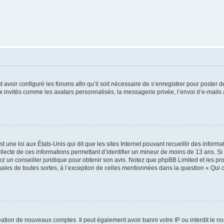
t avoir configuré les forums afin qu’il soit nécessaire de s’enregistrer pour poster
x invités comme les avatars personnalisés, la messagerie privée, l’envoi d’e-mails
t une loi aux États-Unis qui dit que les sites Internet pouvant recueillir des infor
ollecte de ces informations permettant d’identifier un mineur de moins de 13 ans. S
tez un conseiller juridique pour obtenir son avis. Notez que phpBB Limited et les pr
gales de toutes sortes, à l’exception de celles mentionnées dans la question « Qui
réation de nouveaux comptes. Il peut également avoir banni votre IP ou interdit le no