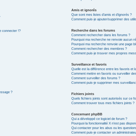
Amis et ignorés
Que sont mes listes d’amis et d’ignorés ?
?
Comment puis-je ajouter/supprimer des utilis
Recherche dans les forums
 connecter !?
Comment rechercher dans les forums ?
Pourquoi ma recherche ne renvoie aucun ré
Pourquoi ma recherche renvoie une page bl
Comment rechercher des membres ?
Comment puis-je trouver mes propres mess
Surveillance et favoris
Quelle est la différence entre les favoris et l
Comment mettre en favoris ou surveiller des
Comment surveiller des forums ?
Comment puis-je supprimer mes surveillanc
message ?
Fichiers joints
Quels fichiers joints sont autorisés sur ce f
Comment trouver tous mes fichiers joints ?
Concernant phpBB
Qui a développé ce logiciel de forum ?
Pourquoi la fonctionnalité X n’est pas dispon
Qui contacter pour les abus ou les questio
Comment puis-je contacter un administrateu