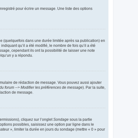
nregistré pour écrire un message. Une liste des options
 (quelquefois dans une durée limitée après sa publication) en
iquant qu’il a été modifié, le nombre de fois qu’il a été
sage, cependant ils ont la possibilité de laisser une note
elqu’un y a répondu.
rmulaire de rédaction de message. Vous pouvez aussi ajouter
du forum --> Modifier les préférences de message
). Par la suite,
daction de message.
ermissions), cliquez sur l’onglet
Sondage
sous la partie
ptions possibles, saisissez une option par ligne dans le
ateur », limiter la durée en jours du sondage (mettre « 0 » pour