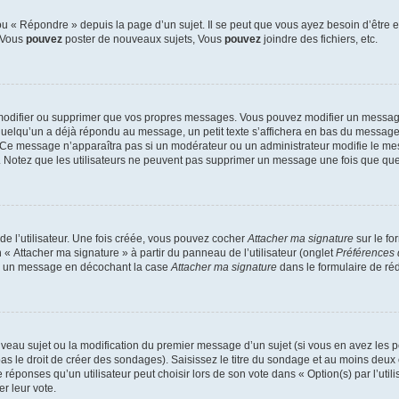
 « Répondre » depuis la page d’un sujet. Il se peut que vous ayez besoin d’être e
: Vous
pouvez
poster de nouveaux sujets, Vous
pouvez
joindre des fichiers, etc.
modifier ou supprimer que vos propres messages. Vous pouvez modifier un message
lqu’un a déjà répondu au message, un petit texte s’affichera en bas du message ind
n. Ce message n’apparaîtra pas si un modérateur ou un administrateur modifie le mes
ive. Notez que les utilisateurs ne peuvent pas supprimer un message une fois que qu
e l’utilisateur. Une fois créée, vous pouvez cocher
Attacher ma signature
sur le fo
 « Attacher ma signature » à partir du panneau de l’utilisateur (onglet
Préférences 
 à un message en décochant la case
Attacher ma signature
dans le formulaire de ré
ouveau sujet ou la modification du premier message d’un sujet (si vous en avez les p
 le droit de créer des sondages). Saisissez le titre du sondage et au moins deux o
onses qu’un utilisateur peut choisir lors de son vote dans « Option(s) par l’utilis
er leur vote.