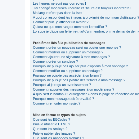
Les heures ne sont pas correctes !
J’ai changé mon fuseau horaire et l’heure est toujours incorrecte !
Ma langue n’est pas dans la liste !
A quoi correspondent les images à proximité de mon nom d’utilisateur 
Comment puis-je afficher un avatar ?
Qu’est-ce que mon rang et comment le modifier ?
Lorsque je clique sur le lien
e-mail
d’un membre, on me demande de me
Problèmes liés à la publication de messages
Comment créer un nouveau sujet ou poster une réponse ?
Comment modifier ou supprimer un message ?
Comment ajouter une signature à mes messages ?
Comment créer un sondage ?
Pourquoi ne puis-je pas ajouter plus d’options à mon sondage ?
Comment modifier ou supprimer un sondage ?
Pourquoi ne puis-je pas accéder à un forum ?
Pourquoi ne puis-je pas joindre des fichiers à mon message ?
Pourquoi ai-je reçu un avertissement ?
Comment rapporter des messages à un modérateur ?
À quoi sert le bouton « Sauvegarder » dans la page de rédaction de 
Pourquoi mon message doit être validé ?
Comment remonter mon sujet ?
Mise en forme et types de sujets
Que sont les BBCodes ?
Puis-je utiliser le HTML ?
Que sont les smileys ?
Puis-je publier des images ?
Que sont les annonces globales ?