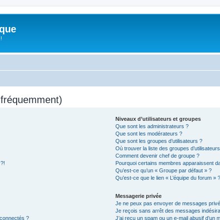
ique
!
s fréquemment)
Niveaux d’utilisateurs et groupes
Que sont les administrateurs ?
Que sont les modérateurs ?
Que sont les groupes d’utilisateurs ?
Où trouver la liste des groupes d’utilisateur
Comment devenir chef de groupe ?
 ?!
Pourquoi certains membres apparaissent dan
Qu’est-ce qu’un « Groupe par défaut » ?
Qu’est-ce que le lien « L’équipe du forum » 
Messagerie privée
Je ne peux pas envoyer de messages privé
Je reçois sans arrêt des messages indésira
 connectés ?
J’ai reçu un spam ou un e-mail abusif d’un