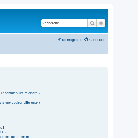
Rechercher
Recherche avancé
M’enregistrer
Connexion
s et comment les rejoindre ?
s une couleur différente ?
?
s !
bles !
 membre de ce forum !