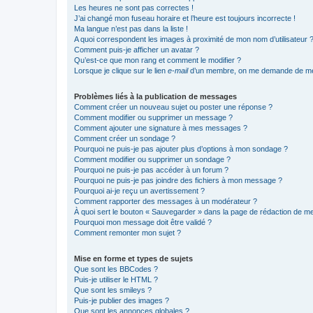
Les heures ne sont pas correctes !
J’ai changé mon fuseau horaire et l’heure est toujours incorrecte !
Ma langue n’est pas dans la liste !
A quoi correspondent les images à proximité de mon nom d’utilisateur 
Comment puis-je afficher un avatar ?
Qu’est-ce que mon rang et comment le modifier ?
Lorsque je clique sur le lien
e-mail
d’un membre, on me demande de me
Problèmes liés à la publication de messages
Comment créer un nouveau sujet ou poster une réponse ?
Comment modifier ou supprimer un message ?
Comment ajouter une signature à mes messages ?
Comment créer un sondage ?
Pourquoi ne puis-je pas ajouter plus d’options à mon sondage ?
Comment modifier ou supprimer un sondage ?
Pourquoi ne puis-je pas accéder à un forum ?
Pourquoi ne puis-je pas joindre des fichiers à mon message ?
Pourquoi ai-je reçu un avertissement ?
Comment rapporter des messages à un modérateur ?
À quoi sert le bouton « Sauvegarder » dans la page de rédaction de 
Pourquoi mon message doit être validé ?
Comment remonter mon sujet ?
Mise en forme et types de sujets
Que sont les BBCodes ?
Puis-je utiliser le HTML ?
Que sont les smileys ?
Puis-je publier des images ?
Que sont les annonces globales ?