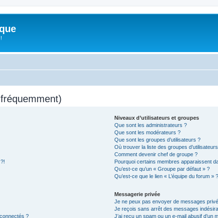
ique
!
s fréquemment)
Niveaux d’utilisateurs et groupes
Que sont les administrateurs ?
Que sont les modérateurs ?
Que sont les groupes d’utilisateurs ?
Où trouver la liste des groupes d’utilisateur
Comment devenir chef de groupe ?
 ?!
Pourquoi certains membres apparaissent dan
Qu’est-ce qu’un « Groupe par défaut » ?
Qu’est-ce que le lien « L’équipe du forum » 
Messagerie privée
Je ne peux pas envoyer de messages privé
Je reçois sans arrêt des messages indésira
 connectés ?
J’ai reçu un spam ou un e-mail abusif d’un