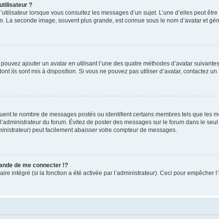
tilisateur ?
utilisateur lorsque vous consultez les messages d’un sujet. L’une d’elles peut êtr
rum. La seconde image, souvent plus grande, est connue sous le nom d’avatar et 
s pouvez ajouter un avatar en utilisant l’une des quatre méthodes d’avatar suivantes 
ont ils sont mis à disposition. Si vous ne pouvez pas utiliser d’avatar, contactez un
iquent le nombre de messages postés ou identifient certains membres tels que les 
ar l’administrateur du forum. Évitez de poster des messages sur le forum dans le seu
ministrateur) peut facilement abaisser votre compteur de messages.
nde de me connecter !?
 intégré (si la fonction a été activée par l’administrateur). Ceci pour empêcher l’uti