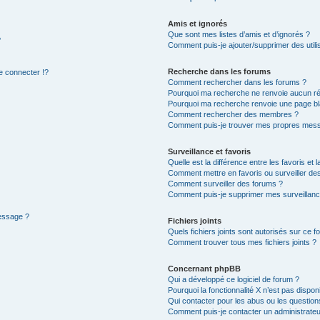
Amis et ignorés
Que sont mes listes d’amis et d’ignorés ?
?
Comment puis-je ajouter/supprimer des utilis
Recherche dans les forums
 connecter !?
Comment rechercher dans les forums ?
Pourquoi ma recherche ne renvoie aucun ré
Pourquoi ma recherche renvoie une page bl
Comment rechercher des membres ?
Comment puis-je trouver mes propres mess
Surveillance et favoris
Quelle est la différence entre les favoris et l
Comment mettre en favoris ou surveiller des
Comment surveiller des forums ?
Comment puis-je supprimer mes surveillanc
message ?
Fichiers joints
Quels fichiers joints sont autorisés sur ce f
Comment trouver tous mes fichiers joints ?
Concernant phpBB
Qui a développé ce logiciel de forum ?
Pourquoi la fonctionnalité X n’est pas dispon
Qui contacter pour les abus ou les questio
Comment puis-je contacter un administrateu