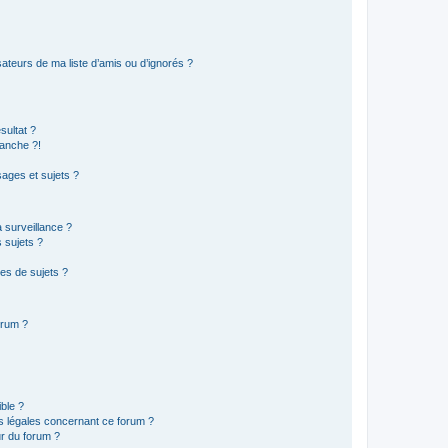
ateurs de ma liste d’amis ou d’ignorés ?
sultat ?
anche ?!
ages et sujets ?
a surveillance ?
 sujets ?
es de sujets ?
orum ?
ible ?
ns légales concernant ce forum ?
r du forum ?