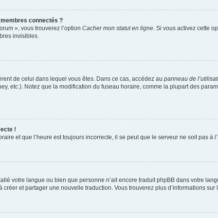
s membres connectés ?
forum », vous trouverez l’option
Cacher mon statut en ligne
. Si vous activez cette o
es invisibles.
ifférent de celui dans lequel vous êtes. Dans ce cas, accédez au
panneau de l’utilisa
ney, etc.). Notez que la modification du fuseau horaire, comme la plupart des para
ecte !
aire et que l’heure est toujours incorrecte, il se peut que le serveur ne soit pas à
installé votre langue ou bien que personne n’ait encore traduit phpBB dans votre l
s à créer et partager une nouvelle traduction. Vous trouverez plus d’informations sur l