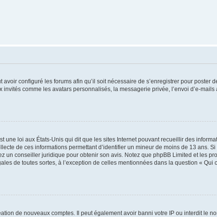
t avoir configuré les forums afin qu’il soit nécessaire de s’enregistrer pour poster
x invités comme les avatars personnalisés, la messagerie privée, l’envoi d’e-mails
t une loi aux États-Unis qui dit que les sites Internet pouvant recueillir des infor
ollecte de ces informations permettant d’identifier un mineur de moins de 13 ans. S
tez un conseiller juridique pour obtenir son avis. Notez que phpBB Limited et les pr
gales de toutes sortes, à l’exception de celles mentionnées dans la question « Qui
réation de nouveaux comptes. Il peut également avoir banni votre IP ou interdit le no