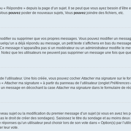
 « Répondre » depuis la page d’un sujet. Il se peut que vous ayez besoin d’être e
: Vous
pouvez
poster de nouveaux sujets, Vous
pouvez
joindre des fichiers, etc.
modifier ou supprimer que vos propres messages. Vous pouvez modifier un message
lqu’un a déjà répondu au message, un petit texte s’affichera en bas du message ind
n. Ce message n’apparaîtra pas si un modérateur ou un administrateur modifie le mes
ive. Notez que les utilisateurs ne peuvent pas supprimer un message une fois que qu
e l’utilisateur. Une fois créée, vous pouvez cocher
Attacher ma signature
sur le fo
 « Attacher ma signature » à partir du panneau de l’utilisateur (onglet
Préférences 
 à un message en décochant la case
Attacher ma signature
dans le formulaire de ré
ouveau sujet ou la modification du premier message d’un sujet (si vous en avez les p
 le droit de créer des sondages). Saisissez le titre du sondage et au moins deux o
onses qu’un utilisateur peut choisir lors de son vote dans « Option(s) par l’utilis
er leur vote.