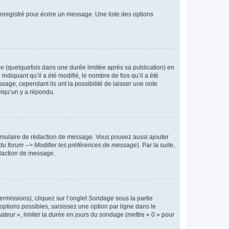
nregistré pour écrire un message. Une liste des options
 (quelquefois dans une durée limitée après sa publication) en
iquant qu’il a été modifié, le nombre de fois qu’il a été
sage, cependant ils ont la possibilité de laisser une note
elqu’un y a répondu.
rmulaire de rédaction de message. Vous pouvez aussi ajouter
du forum --> Modifier les préférences de message
). Par la suite,
daction de message.
ermissions), cliquez sur l’onglet
Sondage
sous la partie
ptions possibles, saisissez une option par ligne dans le
ateur », limiter la durée en jours du sondage (mettre « 0 » pour