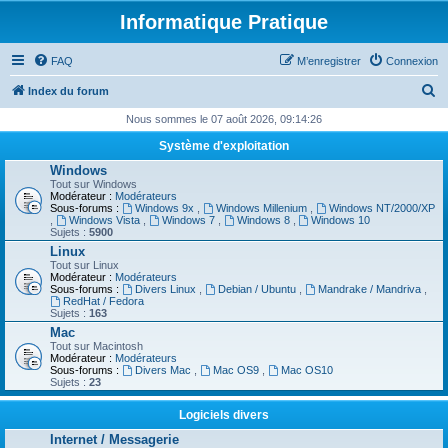
Informatique Pratique
FAQ
M’enregistrer
Connexion
R
Index du forum
e
Nous sommes le 07 août 2026, 09:14:26
c
Système d'exploitation
h
Windows
Tout sur Windows
e
Modérateur :
Modérateurs
Sous-forums :
Windows 9x
,
Windows Millenium
,
Windows NT/2000/XP
r
,
Windows Vista
,
Windows 7
,
Windows 8
,
Windows 10
Sujets :
5900
c
Linux
h
Tout sur Linux
Modérateur :
Modérateurs
e
Sous-forums :
Divers Linux
,
Debian / Ubuntu
,
Mandrake / Mandriva
,
RedHat / Fedora
r
Sujets :
163
Mac
Tout sur Macintosh
Modérateur :
Modérateurs
Sous-forums :
Divers Mac
,
Mac OS9
,
Mac OS10
Sujets :
23
Logiciels divers
Internet / Messagerie