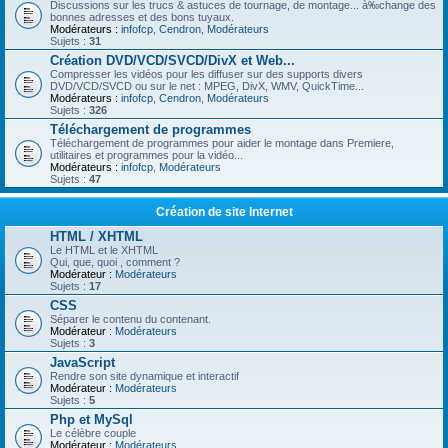
Discussions sur les trucs & astuces de tournage, de montage... à‰change des
bonnes adresses et des bons tuyaux.
Modérateurs :
infofcp
,
Cendron
,
Modérateurs
Sujets :
31
Création DVD/VCD/SVCD/DivX et Web...
Compresser les vidéos pour les diffuser sur des supports divers
DVD/VCD/SVCD ou sur le net : MPEG, DivX, WMV, QuickTime...
Modérateurs :
infofcp
,
Cendron
,
Modérateurs
Sujets :
326
Téléchargement de programmes
Téléchargement de programmes pour aider le montage dans Premiere,
utilitaires et programmes pour la vidéo...
Modérateurs :
infofcp
,
Modérateurs
Sujets :
47
Création de site Internet
HTML / XHTML
Le HTML et le XHTML
Qui, que, quoi , comment ?
Modérateur :
Modérateurs
Sujets :
17
CSS
Séparer le contenu du contenant.
Modérateur :
Modérateurs
Sujets :
3
JavaScript
Rendre son site dynamique et interactif
Modérateur :
Modérateurs
Sujets :
5
Php et MySql
Le célèbre couple
Modérateur :
Modérateurs