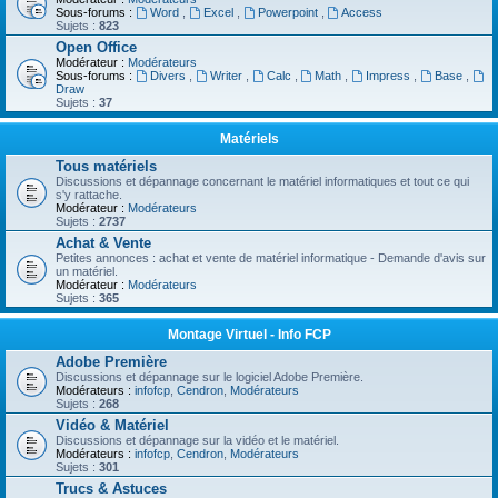
Sous-forums :
Word
,
Excel
,
Powerpoint
,
Access
Sujets :
823
Open Office
Modérateur :
Modérateurs
Sous-forums :
Divers
,
Writer
,
Calc
,
Math
,
Impress
,
Base
,
Draw
Sujets :
37
Matériels
Tous matériels
Discussions et dépannage concernant le matériel informatiques et tout ce qui
s'y rattache.
Modérateur :
Modérateurs
Sujets :
2737
Achat & Vente
Petites annonces : achat et vente de matériel informatique - Demande d'avis sur
un matériel.
Modérateur :
Modérateurs
Sujets :
365
Montage Virtuel - Info FCP
Adobe Première
Discussions et dépannage sur le logiciel Adobe Première.
Modérateurs :
infofcp
,
Cendron
,
Modérateurs
Sujets :
268
Vidéo & Matériel
Discussions et dépannage sur la vidéo et le matériel.
Modérateurs :
infofcp
,
Cendron
,
Modérateurs
Sujets :
301
Trucs & Astuces