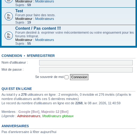
Modérateur :
Modérateurs
Sujets :
59
Test
Forum pour faire des tests.
Modérateur :
Modérateurs
Sujets :
19
Content / Pas content !!!
Forum destiné à exprimer votre mécontentement ou votre engouement pour les
forums Infoprat.
Modérateur :
Modérateurs
Sujets :
55
CONNEXION
•
M’ENREGISTRER
Nom d’utilisateur :
Mot de passe :
Se souvenir de moi
QUI EST EN LIGNE
Au total il y a
278
utilisateurs en ligne : 2 enregistrés, 0 invisible et 276 invités (d’après le
nombre d’utilisateurs actifs ces 5 dernières minutes)
Le record du nombre d’utilisateurs en ligne est de
2268
, le 08 avr. 2026, 11:40:59
Membres :
Google [Bot]
,
Majestic-12 [Bot]
Légende :
Administrateurs
,
Modérateurs globaux
ANNIVERSAIRES
Pas d’anniversaire à fêter aujourd’hui