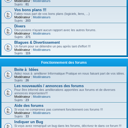
Modérateur :
Modérateurs
Sujets :
81
Vos bons plans !!!
Faites-nous part de vos bons plans (logiciels, liens, ...)
Modérateur :
Modérateurs
Sujets :
203
Divers
Discussions n'ayant aucun rapport avec les autres forums.
Modérateur :
Modérateurs
Sujets :
271
Blagues & Divertissement
Un forum pour se détendre un peu après tant d'effort !!!
Modérateur :
Modérateurs
Sujets :
115
Fonctionnement des forums
Boite à Idées
Aidez nous à améliorer Informatique Pratique en nous faisant part de vos idées.
Modérateur :
Modérateurs
Sujets :
26
Les nouveautés / annonces des forums
Pour être informé des améliorations apportées aux forums et de diverses
annonces importantes!!!
Modérateur :
Modérateurs
Sujets :
23
Aide des forums
Si vous ne comprenez pas comment fonctionnent ces forums !!!
Modérateur :
Modérateurs
Sujets :
33
Indiquer un Bug
Si vous avez remarqué un bug dans les forums, décrivez-le dans ce forum !!!